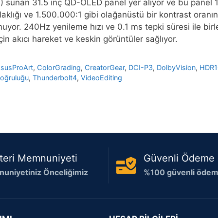
 sunan 31.5 inç QD-OLED panel yer alıyor ve bu panel 1
aklığı ve 1.500.000:1 gibi olağanüstü bir kontrast oranın
uyor. 240Hz yenileme hızı ve 0.1 ms tepki süresi ile birl
için akıcı hareket ve keskin görüntüler sağlıyor.
susProArt
,
ColorGrading
,
CreatorGear
,
DCI-P3
,
DolbyVision
,
HDR1
oğruluğu
,
Thunderbolt4
,
VideoEditing
teri Memnuniyeti
Güvenli Ödeme
uniyetiniz Önceliğimiz
%100 güvenli ödeme