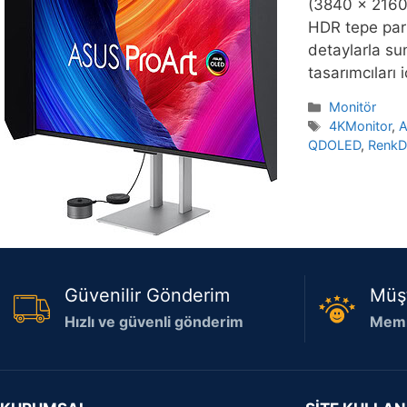
(3840 x 2160)
HDR tepe parl
detaylarla sun
tasarımcıları 
Kategoriler
Monitör
Etiketler
4KMonitor
,
A
QDOLED
,
RenkD
Güvenilir Gönderim
Müş
Hızlı ve güvenli gönderim
Memn