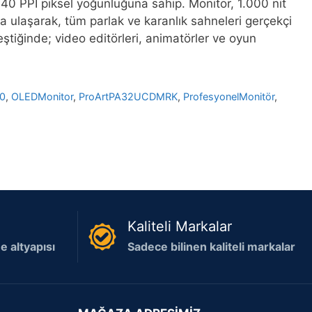
40 PPI piksel yoğunluğuna sahip. Monitör, 1.000 nit
a ulaşarak, tüm parlak ve karanlık sahneleri gerçekçi
eştiğinde; video editörleri, animatörler ve oyun
0
,
OLEDMonitor
,
ProArtPA32UCDMRK
,
ProfesyonelMonitör
,
Kaliteli Markalar
 altyapısı
Sadece bilinen kaliteli markalar