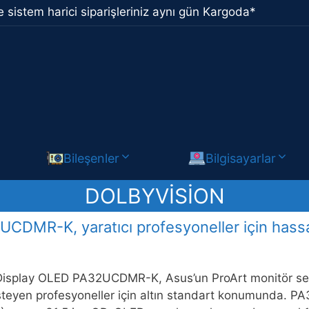
 sistem harici siparişleriniz aynı gün Kargoda*
Bileşenler
Bilgisayarlar
DOLBYVISION
DMR-K, yaratıcı profesyoneller için hassas
Display OLED PA32UCDMR-K, Asus’un ProArt monitör seris
steyen profesyoneller için altın standart konumunda.