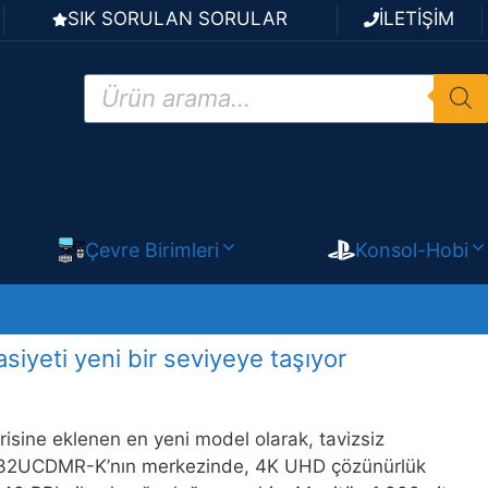
SIK SORULAN SORULAR
İLETİŞİM
Products
search
Çevre Birimleri
Konsol-Hobi
iyeti yeni bir seviyeye taşıyor
ine eklenen en yeni model olarak, tavizsiz
 PA32UCDMR-K’nın merkezinde, 4K UHD çözünürlük