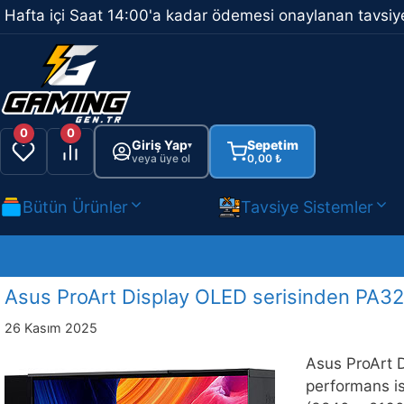
İçeriğe
Hafta içi Saat 14:00'a kadar ödemesi onaylanan tavsiye
atla
0
0
Giriş Yap
Sepetim
▾
veya üye ol
0,00
₺
Bütün Ürünler
Tavsiye Sistemler
Asus ProArt Display OLED serisinden PA32UC
26 Kasım 2025
Asus ProArt 
performans i