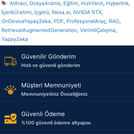
Etiketler
AIAracı
,
DosyaArama
,
Eğitim
,
HızlıYanıt
,
Hyperlink
,
İçerikÜretimi
,
İçgörü
,
Nexa.ai
,
NVIDIA RTX
,
OnDeviceYapayZeka
,
PDF
,
ProfesyonelAraç
,
RAG
,
RetrievalAugmentedGeneration
,
VerimliÇalışma
,
YapayZeka
Güvenilir Gönderim
Hızlı ve güvenli gönderim
Müşteri Memnuniyeti
Memnuniyetiniz Önceliğimiz
Güvenli Ödeme
%100 güvenli ödeme altyapısı