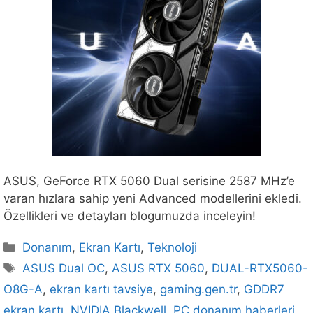
ASUS, GeForce RTX 5060 Dual serisine 2587 MHz’e
varan hızlara sahip yeni Advanced modellerini ekledi.
Özellikleri ve detayları blogumuzda inceleyin!
Kategoriler
Donanım
,
Ekran Kartı
,
Teknoloji
Etiketler
ASUS Dual OC
,
ASUS RTX 5060
,
DUAL-RTX5060-
O8G-A
,
ekran kartı tavsiye
,
gaming.gen.tr
,
GDDR7
ekran kartı
,
NVIDIA Blackwell
,
PC donanım haberleri
,