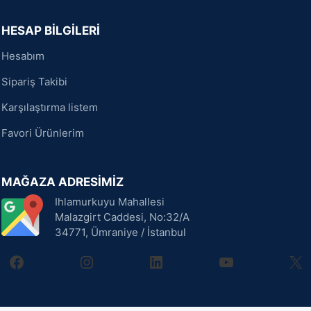
HESAP BİLGİLERİ
Hesabım
Sipariş Takibi
Karşılaştırma listem
Favori Ürünlerim
MAĞAZA ADRESİMİZ
Ihlamurkuyu Mahallesi
Malazgirt Caddesi, No:32/A
34771, Ümraniye / İstanbul
facebook
instagram
linkedin
youtube
X