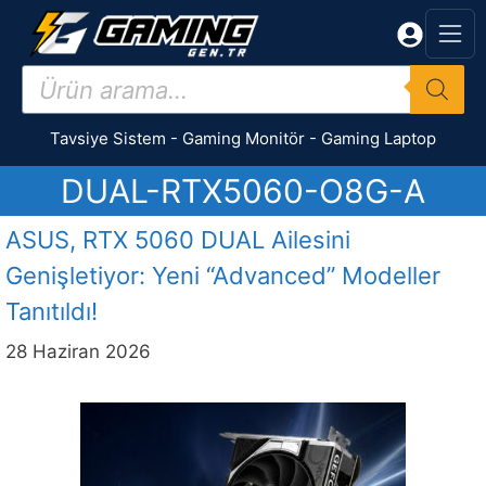
İçeriğe
atla
Products
search
Tavsiye Sistem
-
Gaming Monitör
-
Gaming Laptop
DUAL-RTX5060-O8G-A
ASUS, RTX 5060 DUAL Ailesini
Genişletiyor: Yeni “Advanced” Modeller
Tanıtıldı!
28 Haziran 2026