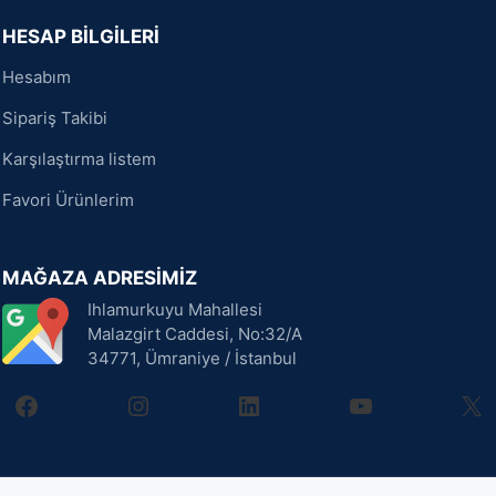
HESAP BİLGİLERİ
Hesabım
Sipariş Takibi
Karşılaştırma listem
Favori Ürünlerim
MAĞAZA ADRESİMİZ
Ihlamurkuyu Mahallesi
Malazgirt Caddesi, No:32/A
34771, Ümraniye / İstanbul
facebook
instagram
linkedin
youtube
X