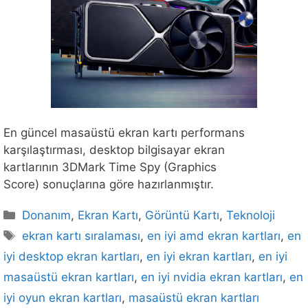
En güncel masaüstü ekran kartı performans
karşılaştırması, desktop bilgisayar ekran
kartlarının 3DMark Time Spy (Graphics
Score) sonuçlarına göre hazırlanmıştır.
Kategoriler
Donanım
,
Ekran Kartı
,
Görüntü Kartı
,
Teknoloji
Etiketler
ekran kartı sıralaması
,
en iyi amd ekran kartları
,
en
iyi desktop ekran kartları
,
en iyi ekran kartları
,
en iyi
masaüstü ekran kartları
,
en iyi nvidia ekran kartları
,
en
iyi oyun ekran kartları
,
masaüstü ekran kartları