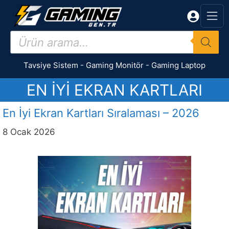
İçeriğe
atla
Products
search
Tavsiye Sistem
-
Gaming Monitör
-
Gaming Laptop
EN IYI EKRAN KARTLARI
En İyi Ekran Kartları Sıralaması – 2026
8 Ocak 2026