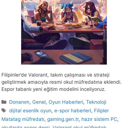
Filipinler’de Valorant, takım çalışması ve strateji
geliştirmek amacıyla resmi okul müfredatına eklendi.
Espor tabanlı yeni eğitim modelini inceliyoruz.
Kategoriler
Donanım
,
Genel
,
Oyun Haberleri
,
Teknoloji
Etiketler
dijital esenlik oyun
,
e-spor haberleri
,
Filipler
Matatag müfredatı
,
gaming.gen.tr
,
hazır sistem PC
,
okullarda espor dersi
,
Valorant okul müfredatı
,