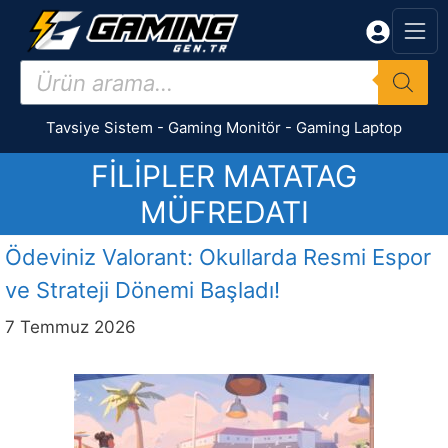
İçeriğe
atla
Products
search
Tavsiye Sistem
-
Gaming Monitör
-
Gaming Laptop
FILIPLER MATATAG
MÜFREDATI
Ödeviniz Valorant: Okullarda Resmi Espor
ve Strateji Dönemi Başladı!
7 Temmuz 2026