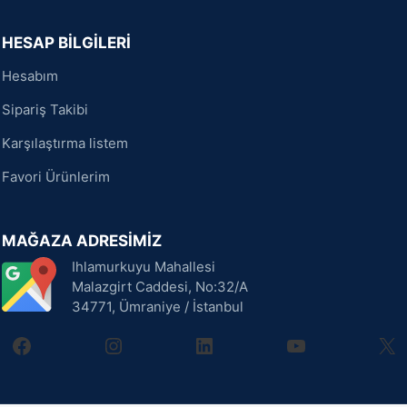
HESAP BİLGİLERİ
Hesabım
Sipariş Takibi
Karşılaştırma listem
Favori Ürünlerim
MAĞAZA ADRESİMİZ
Ihlamurkuyu Mahallesi
Malazgirt Caddesi, No:32/A
34771, Ümraniye / İstanbul
facebook
instagram
linkedin
youtube
X