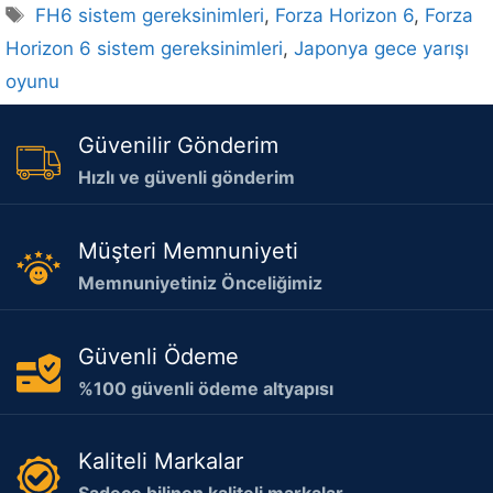
Etiketler
FH6 sistem gereksinimleri
,
Forza Horizon 6
,
Forza
Horizon 6 sistem gereksinimleri
,
Japonya gece yarışı
oyunu
Güvenilir Gönderim
Hızlı ve güvenli gönderim
Müşteri Memnuniyeti
Memnuniyetiniz Önceliğimiz
Güvenli Ödeme
%100 güvenli ödeme altyapısı
Kaliteli Markalar