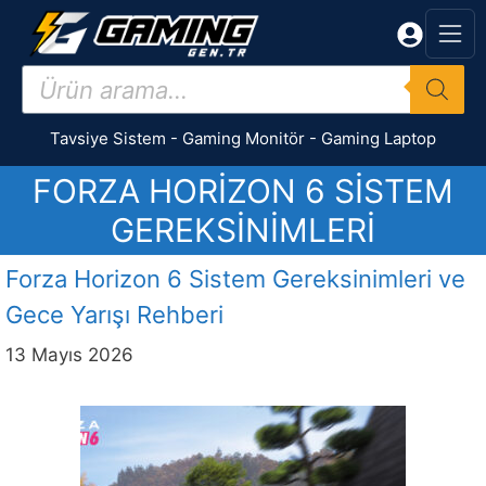
İçeriğe
atla
Products
search
Tavsiye Sistem
-
Gaming Monitör
-
Gaming Laptop
FORZA HORIZON 6 SISTEM
GEREKSINIMLERI
Forza Horizon 6 Sistem Gereksinimleri ve
Gece Yarışı Rehberi
13 Mayıs 2026