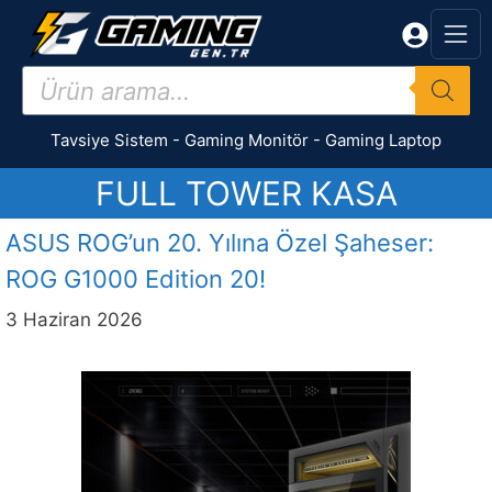
İçeriğe
atla
Products
search
Tavsiye Sistem
-
Gaming Monitör
-
Gaming Laptop
FULL TOWER KASA
ASUS ROG’un 20. Yılına Özel Şaheser:
ROG G1000 Edition 20!
3 Haziran 2026