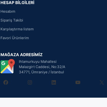
HESAP BİLGİLERİ
Hesabım
Sipariş Takibi
Karşılaştırma listem
Favori Ürünlerim
MAĞAZA ADRESİMİZ
Ihlamurkuyu Mahallesi
Malazgirt Caddesi, No:32/A
34771, Ümraniye / İstanbul
facebook
instagram
linkedin
youtube
X