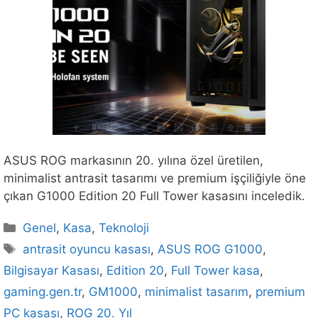
ASUS ROG markasının 20. yılına özel üretilen,
minimalist antrasit tasarımı ve premium işçiliğiyle öne
çıkan G1000 Edition 20 Full Tower kasasını inceledik.
Kategoriler
Genel
,
Kasa
,
Teknoloji
Etiketler
antrasit oyuncu kasası
,
ASUS ROG G1000
,
Bilgisayar Kasası
,
Edition 20
,
Full Tower kasa
,
gaming.gen.tr
,
GM1000
,
minimalist tasarım
,
premium
PC kasası
,
ROG 20. Yıl