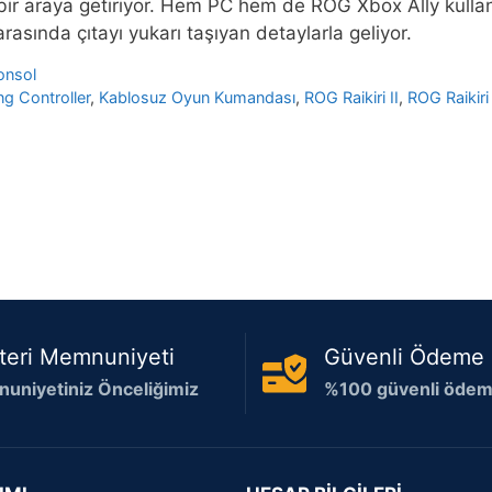
 bir araya getiriyor. Hem PC hem de ROG Xbox Ally kullanı
rasında çıtayı yukarı taşıyan detaylarla geliyor.
onsol
g Controller
,
Kablosuz Oyun Kumandası
,
ROG Raikiri II
,
ROG Raikiri
teri Memnuniyeti
Güvenli Ödeme
uniyetiniz Önceliğimiz
%100 güvenli ödeme