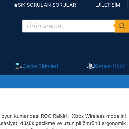
SIK SORULAN SORULAR
İLETİŞİM
Products
search
Çevre Birimleri
Konsol-Hobi
 oyun kumandası ROG Raikiri II Xbox Wireless modelini
assasiyet, düşük gecikme ve uzun pil ömrünü ergonomik