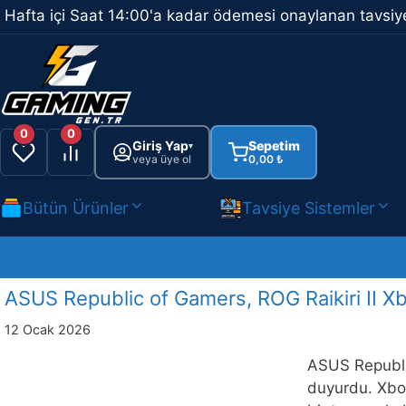
İçeriğe
Hafta içi Saat 14:00'a kadar ödemesi onaylanan tavsiye
atla
0
0
Giriş Yap
Sepetim
▾
veya üye ol
0,00
₺
Bütün Ürünler
Tavsiye Sistemler
ASUS Republic of Gamers, ROG Raikiri II X
12 Ocak 2026
ASUS Republic
duyurdu. Xbox