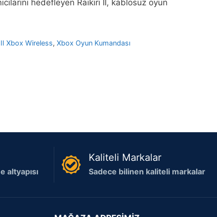
cılarını hedefleyen Raikiri II, kablosuz oyun
 II Xbox Wireless
,
Xbox Oyun Kumandası
Kaliteli Markalar
 altyapısı
Sadece bilinen kaliteli markalar