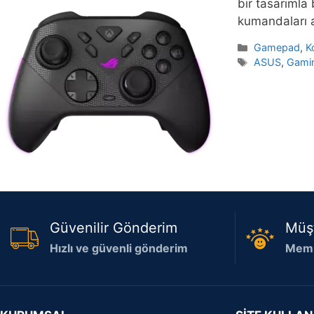
bir tasarımla
kumandaları a
Kategoriler
Gamepad
,
K
Etiketler
ASUS
,
Gamin
Güvenilir Gönderim
Müş
Hızlı ve güvenli gönderim
Memn