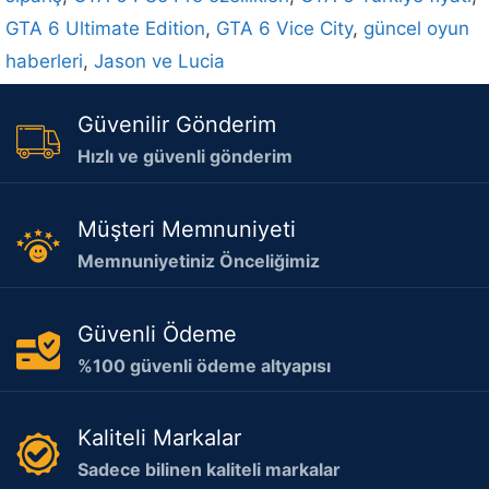
GTA 6 Ultimate Edition
,
GTA 6 Vice City
,
güncel oyun
haberleri
,
Jason ve Lucia
Güvenilir Gönderim
Hızlı ve güvenli gönderim
Müşteri Memnuniyeti
Memnuniyetiniz Önceliğimiz
Güvenli Ödeme
%100 güvenli ödeme altyapısı
Kaliteli Markalar
Sadece bilinen kaliteli markalar