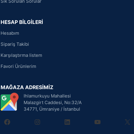
Sık Sorulan Sorular
HESAP BİLGİLERİ
Hesabım
Sipariş Takibi
Karşılaştırma listem
Favori Ürünlerim
MAĞAZA ADRESİMİZ
Ihlamurkuyu Mahallesi
Malazgirt Caddesi, No:32/A
34771, Ümraniye / İstanbul
facebook
instagram
linkedin
youtube
X