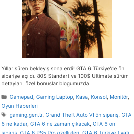
Yıllar süren bekleyiş sona erdi! GTA 6 Türkiye’de ön
siparişe açıldı. 80$ Standart ve 100$ Ultimate sürüm
detayları, özel bonuslar blogumuzda.
Kategoriler
Gamepad
,
Gaming Laptop
,
Kasa
,
Konsol
,
Monitör
,
Oyun Haberleri
Etiketler
gaming.gen.tr
,
Grand Theft Auto VI ön sipariş
,
GTA
6 ne kadar
,
GTA 6 ne zaman çıkacak
,
GTA 6 ön
sipariş
,
GTA 6 PS5 Pro özellikleri
,
GTA 6 Türkiye fiyatı
,