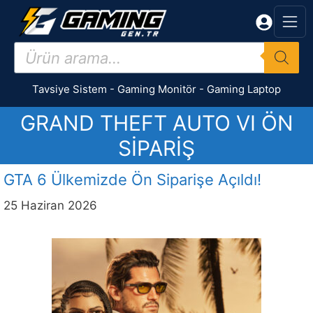
İçeriğe
atla
Products
search
Tavsiye Sistem
-
Gaming Monitör
-
Gaming Laptop
GRAND THEFT AUTO VI ÖN
SIPARIŞ
GTA 6 Ülkemizde Ön Siparişe Açıldı!
25 Haziran 2026