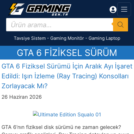
İçeriğe
atla
Products
search
Tavsiye Sistem
-
Gaming Monitör
-
Gaming Laptop
GTA 6 FIZIKSEL SÜRÜM
GTA 6 Fiziksel Sürümü İçin Aralık Ayı İşaret
Edildi: Işın İzleme (Ray Tracing) Konsolları
Zorlayacak Mı?
26 Haziran 2026
GTA 6’nın fiziksel disk sürümü ne zaman gelecek?