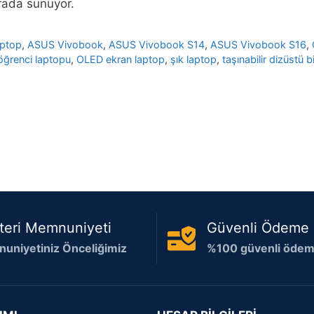
arada sunuyor.
aptop
,
ASUS Vivobook
,
ASUS Vivobook S14
,
ASUS Vivobook S16
,
öğrenci laptopu
,
OLED ekran laptop
,
şık laptop
,
taşınabilir dizüstü b
teri Memnuniyeti
Güvenli Ödeme
uniyetiniz Önceliğimiz
%100 güvenli ödeme