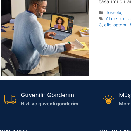
tasarımı bir 
Kategoriler
Teknoloji
Etiketler
AI destekli l
3
,
ofis laptopu
,
Güvenilir Gönderim
Müş
Hızlı ve güvenli gönderim
Memn