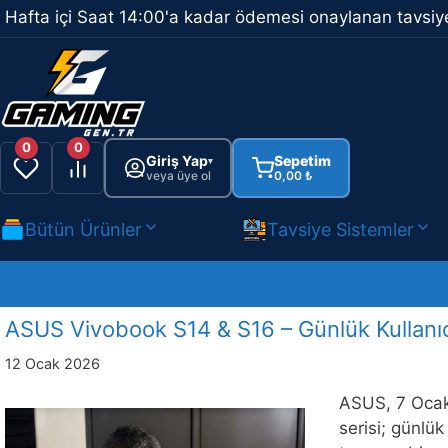
İçeriğe
Hafta içi Saat 14:00'a kadar ödemesi onaylanan tavsiye
atla
0
0
Giriş Yap
Sepetim
▾
veya üye ol
0,00
₺
Bütün Ürünler
Tavsiye Sistemler
ASUS Vivobook S14 & S16 – Günlük Kullanıcı
12 Ocak 2026
ASUS, 7 Ocak 
serisi; günlük