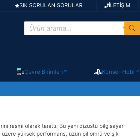
SIK SORULAN SORULAR
İLETİŞİM
Products
search
Çevre Birimleri
Konsol-Hobi
 resmi olarak tanıttı. Bu yeni dizüstü bilgisayar
amak üzere yüksek performans, uzun pil ömrü ve şık