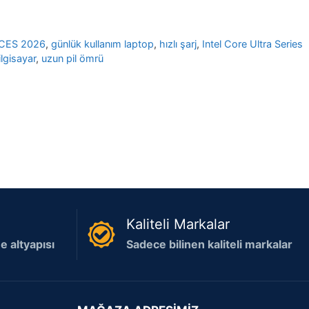
CES 2026
,
günlük kullanım laptop
,
hızlı şarj
,
Intel Core Ultra Series
ilgisayar
,
uzun pil ömrü
Kaliteli Markalar
 altyapısı
Sadece bilinen kaliteli markalar