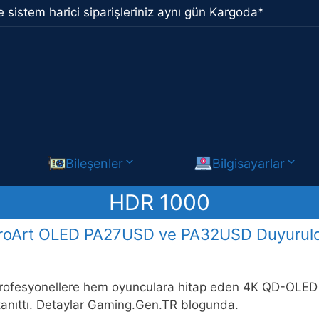
 sistem harici siparişleriniz aynı gün Kargoda*
Bileşenler
Bilgisayarlar
HDR 1000
S ProArt OLED PA27USD ve PA32USD Duyurul
ofesyonellere hem oyunculara hitap eden 4K QD-OLED
 tanıttı. Detaylar Gaming.Gen.TR blogunda.