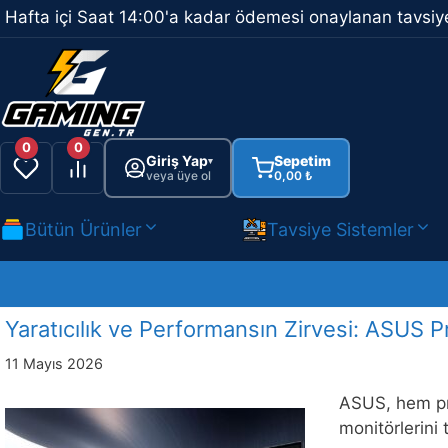
İçeriğe
Hafta içi Saat 14:00'a kadar ödemesi onaylanan tavsiye
atla
0
0
Giriş Yap
Sepetim
▾
veya üye ol
0,00
₺
Bütün Ürünler
Tavsiye Sistemler
Yaratıcılık ve Performansın Zirvesi: ASU
11 Mayıs 2026
ASUS, hem pr
monitörlerini