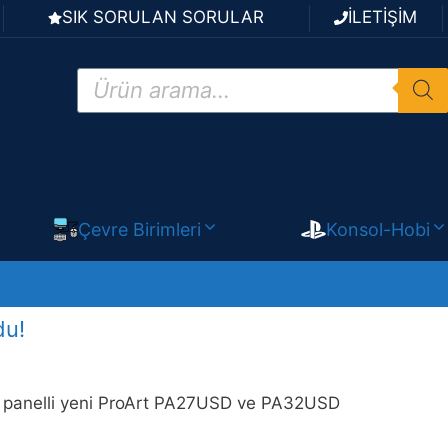
SIK SORULAN SORULAR
İLETİŞİM
Products
search
Çevre Birimleri
Konsol-Hobi
du!
 panelli yeni ProArt PA27USD ve PA32USD