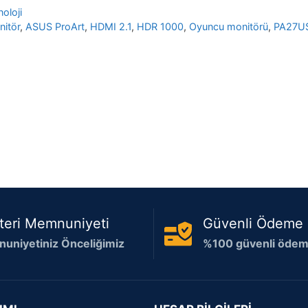
oloji
itör
,
ASUS ProArt
,
HDMI 2.1
,
HDR 1000
,
Oyuncu monitörü
,
PA27U
teri Memnuniyeti
Güvenli Ödeme
uniyetiniz Önceliğimiz
%100 güvenli ödeme