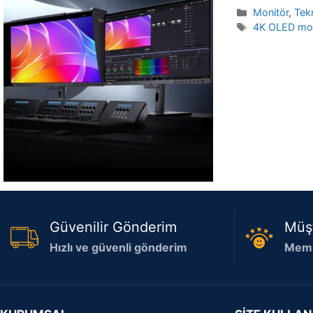
Kategoriler
Monitör
,
Tekn
Etiketler
4K OLED mon
Güvenilir Gönderim
Müş
Hızlı ve güvenli gönderim
Memn