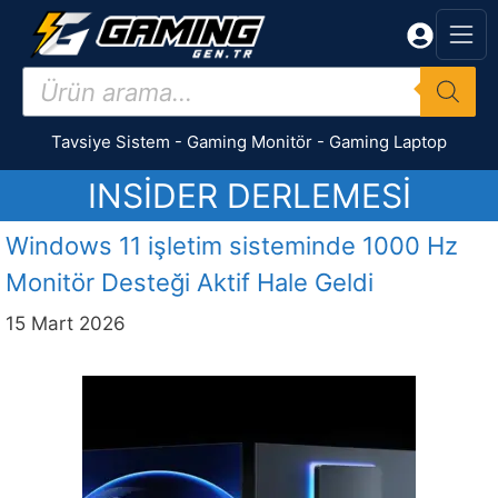
İçeriğe
atla
Products
search
Tavsiye Sistem
-
Gaming Monitör
-
Gaming Laptop
INSIDER DERLEMESI
Windows 11 işletim sisteminde 1000 Hz
Monitör Desteği Aktif Hale Geldi
15 Mart 2026