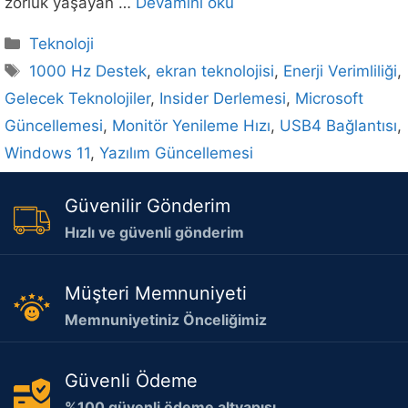
zorluk yaşayan …
Devamını oku
Kategoriler
Teknoloji
Etiketler
1000 Hz Destek
,
ekran teknolojisi
,
Enerji Verimliliği
,
Gelecek Teknolojiler
,
Insider Derlemesi
,
Microsoft
Güncellemesi
,
Monitör Yenileme Hızı
,
USB4 Bağlantısı
,
Windows 11
,
Yazılım Güncellemesi
Güvenilir Gönderim
Hızlı ve güvenli gönderim
Müşteri Memnuniyeti
Memnuniyetiniz Önceliğimiz
Güvenli Ödeme
%100 güvenli ödeme altyapısı