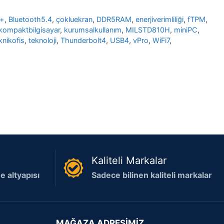
+
,
Bluetooth5.4
,
çokluekran
,
DDR5RAM
,
enerjiverimliliği
,
fTPM
,
kompaktbilgisayar
,
kurumsalkullanım
,
MILSTD810H
,
miniPC
,
knikofis
,
teknoloji
,
Thunderbolt4
,
USB4
,
vPro
,
WiFi7
,
Kaliteli Markalar
 altyapısı
Sadece bilinen kaliteli markalar
MAĞAZA ADRESİMİZ