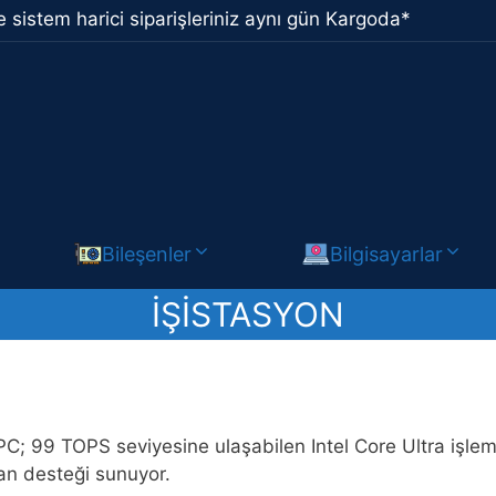
 sistem harici siparişleriniz aynı gün Kargoda*
Bileşenler
Bilgisayarlar
IŞISTASYON
PC; 99 TOPS seviyesine ulaşabilen Intel Core Ultra işlemc
an desteği sunuyor.