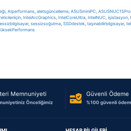
eği
,
AIperformans
,
aletsgüncelleme
,
ASUSminiPC
,
ASUSNUC15Pro
eticileriiçin
,
IntelArcGraphics
,
IntelCoreUltra
,
IntelNUC
,
işistasyon
,
essizbilgisayar
,
sessizsoğutma
,
SSDdestek
,
taşınabilirbilgisayar
,
te
üksekPerformans
teri Memnuniyeti
Güvenli Ödeme
uniyetiniz Önceliğimiz
%100 güvenli ödeme
IMI
HESAP BİLGİLERİ