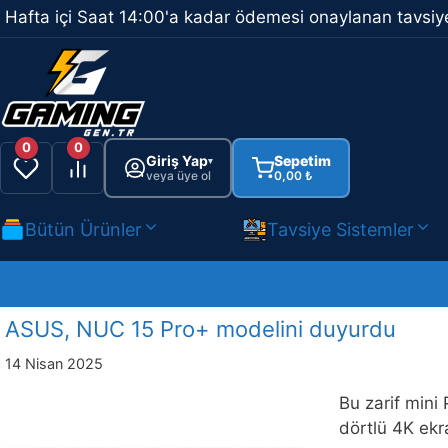
İçeriğe
Hafta içi Saat 14:00'a kadar ödemesi onaylanan tavsiye
atla
0
0
Giriş Yap
Sepetim
▾
veya üye ol
0,00
₺
Bütün Ürünler
Tavsiye Sistemler
ASUS, NUC 15 Pro+ modelini duyurdu
14 Nisan 2025
Bu zarif mini 
dörtlü 4K ekr