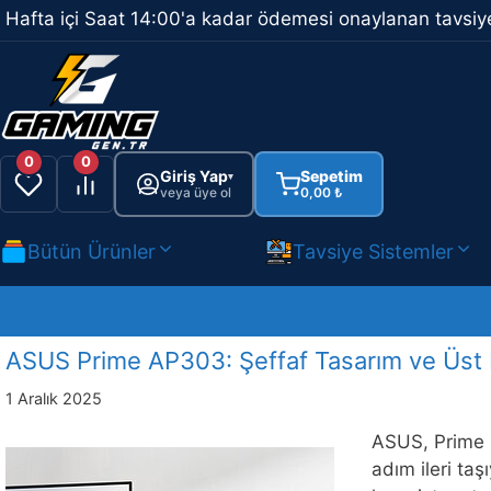
İçeriğe
Hafta içi Saat 14:00'a kadar ödemesi onaylanan tavsiye
atla
0
0
Giriş Yap
Sepetim
▾
veya üye ol
0,00
₺
Bütün Ürünler
Tavsiye Sistemler
ASUS Prime AP303: Şeffaf Tasarım ve Üst 
1 Aralık 2025
ASUS, Prime s
adım ileri taş