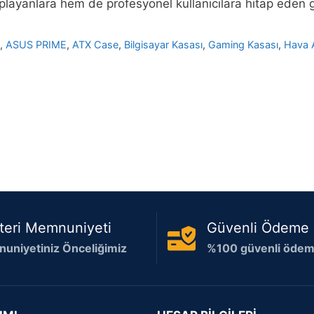
playanlara hem de profesyonel kullanıcılara hitap eden
S
,
ASUS PRIME
,
ATX Case
,
Bilgisayar Kasası
,
Gaming Kasası
,
Hava A
teri Memnuniyeti
Güvenli Ödeme
uniyetiniz Önceliğimiz
%100 güvenli ödeme