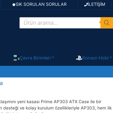
SIK SORULAN SORULAR
İLETİŞİM
Products
search
Çevre Birimleri
Konsol-Hobi
a
laşımını yeni kasası Prime AP303 ATX Case ile bir
eşen desteği ve kolay kurulum özellikleriyle AP303, hem ilk