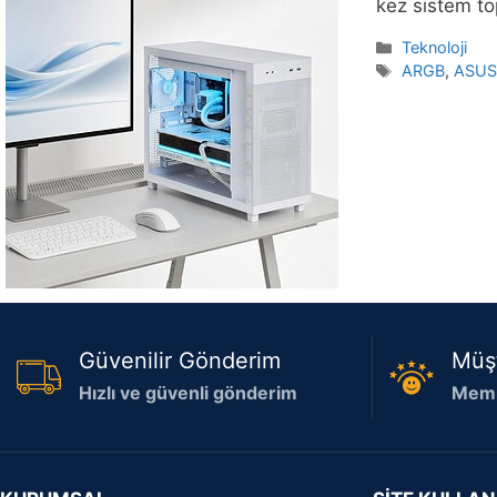
kez sistem to
Kategoriler
Teknoloji
Etiketler
ARGB
,
ASU
Güvenilir Gönderim
Müş
Hızlı ve güvenli gönderim
Memn