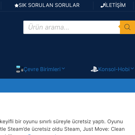
SIK SORULAN SORULAR
İLETİŞİM
Products
search
Çevre Birimleri
Konsol-Hobi
li bir oyunu sınırlı süreyle ücretsiz yaptı. Oyunu
attle Steam’de ücretsiz oldu Steam, Just Move: Clean