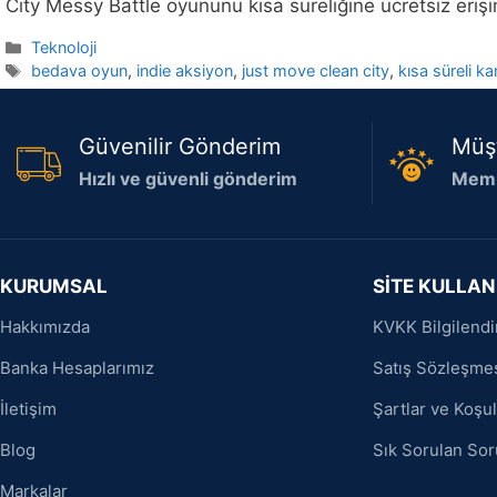
City Messy Battle oyununu kısa süreliğine ücretsiz eriş
Kategoriler
Teknoloji
Etiketler
bedava oyun
,
indie aksiyon
,
just move clean city
,
kısa süreli 
Güvenilir Gönderim
Müş
Hızlı ve güvenli gönderim
Memn
KURUMSAL
SİTE KULLAN
Hakkımızda
KVKK Bilgilend
Banka Hesaplarımız
Satış Sözleşme
İletişim
Şartlar ve Koşul
Blog
Sık Sorulan Sor
Markalar