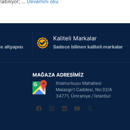
nabiliyor; …
Devamını oku
Kaliteli Markalar
 altyapısı
Sadece bilinen kaliteli markalar
MAĞAZA ADRESİMİZ
Ihlamurkuyu Mahallesi
Malazgirt Caddesi, No:32/A
34771, Ümraniye / İstanbul
facebook
instagram
linkedin
youtube
X