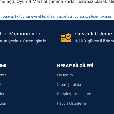
ime açtı. Oyun 4 Mart akşamına kadar ücretsiz olarak alı
kampanya
,
kütüphaneye ekle
,
steam ücretsiz
,
ücretsiz steam oyunu
teri Memnuniyeti
Güvenli Ödeme
uniyetiniz Önceliğimiz
%100 güvenli ödeme
IMI
HESAP BİLGİLERİ
irme
Hesabım
si
Sipariş Takibi
lar
Karşılaştırma listem
ular
Favori Ürünlerim