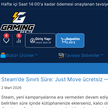
İçeriğe
Hafta içi Saat 14:00'a kadar ödemesi onaylanan tavsiye
atla
0
0
Giriş Yap
Sepetim
▾
veya üye ol
0,00
₺
Bütün Ürünler
Tavsiye Sistemler
Steam’de Sınırlı Süre: Just Move ücretsiz
2 Mart 2026
Steam, yeni kampanyalarına ara vermeden devam ediyor. 
belirtilen süre içinde kütüphanenize eklerseniz, kalıcı