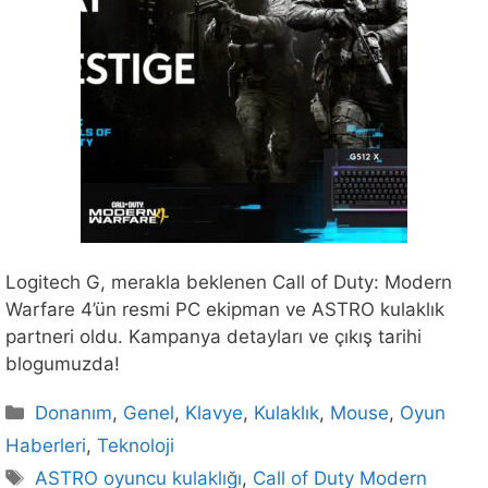
Logitech G, merakla beklenen Call of Duty: Modern
Warfare 4’ün resmi PC ekipman ve ASTRO kulaklık
partneri oldu. Kampanya detayları ve çıkış tarihi
blogumuzda!
Kategoriler
Donanım
,
Genel
,
Klavye
,
Kulaklık
,
Mouse
,
Oyun
Haberleri
,
Teknoloji
Etiketler
ASTRO oyuncu kulaklığı
,
Call of Duty Modern