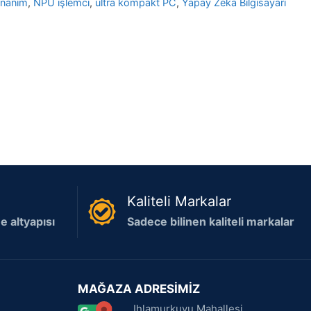
onanım
,
NPU işlemci
,
ultra kompakt PC
,
Yapay Zeka Bilgisayarı
Kaliteli Markalar
 altyapısı
Sadece bilinen kaliteli markalar
MAĞAZA ADRESİMİZ
Ihlamurkuyu Mahallesi