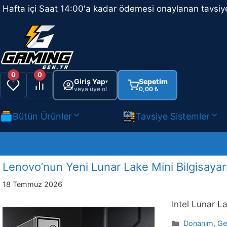
İçeriğe
Hafta içi Saat 14:00'a kadar ödemesi onaylanan tavsiye
atla
0
0
Giriş Yap
Sepetim
▾
veya üye ol
0,00
₺
Bütün Ürünler
Tavsiye Sistemler
Lenovo’nun Yeni Lunar Lake Mini Bilgisayar
18 Temmuz 2026
Intel Lunar L
Kategoriler
Donanım
,
Ge