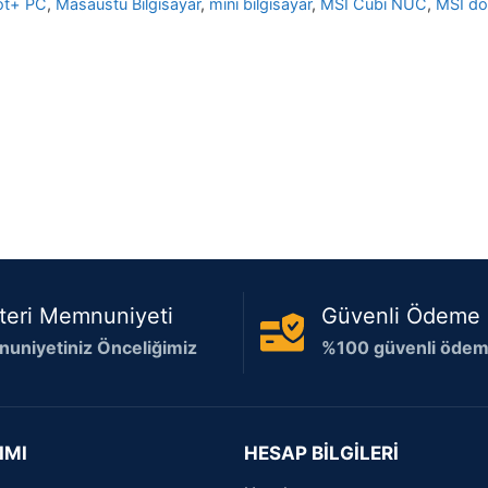
ot+ PC
,
Masaüstü Bilgisayar
,
mini bilgisayar
,
MSI Cubi NUC
,
MSI d
teri Memnuniyeti
Güvenli Ödeme
uniyetiniz Önceliğimiz
%100 güvenli ödeme
IMI
HESAP BİLGİLERİ