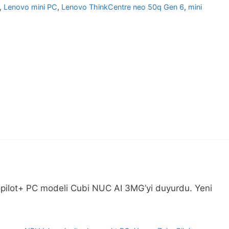
,
Lenovo mini PC
,
Lenovo ThinkCentre neo 50q Gen 6
,
mini
t Copilot+ PC modeli Cubi NUC AI 3MG’yi duyurdu. Yeni