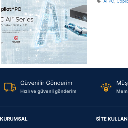
Etiketler
AI PC
,
Copil
Güvenilir Gönderim
Müş
Hızlı ve güvenli gönderim
Memn
KURUMSAL
SİTE KULLAN