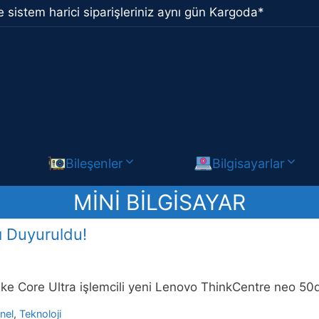
 sistem harici siparişleriniz aynı gün Kargoda*
Bileşenler
Bilgisayarlar
MINI BILGISAYAR
ı Duyuruldu!
ake Core Ultra işlemcili yeni Lenovo ThinkCentre neo 50q 
nel
,
Teknoloji