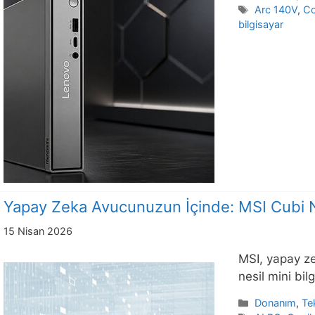
Etiketler
Arc 140V
,
Co
bilgisayar
Yapay Zeka Avucunuzun İçinde: MSI Cubi N
15 Nisan 2026
MSI, yapay ze
nesil mini bilg
Kategoriler
Donanım
,
Te