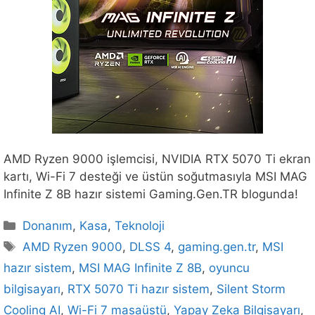
AMD Ryzen 9000 işlemcisi, NVIDIA RTX 5070 Ti ekran
kartı, Wi-Fi 7 desteği ve üstün soğutmasıyla MSI MAG
Infinite Z 8B hazır sistemi Gaming.Gen.TR blogunda!
Kategoriler
Donanım
,
Kasa
,
Teknoloji
Etiketler
AMD Ryzen 9000
,
DLSS 4
,
gaming.gen.tr
,
MSI
hazır sistem
,
MSI MAG Infinite Z 8B
,
oyuncu
bilgisayarı
,
RTX 5070 Ti hazır sistem
,
Silent Storm
Cooling AI
,
Wi-Fi 7 masaüstü
,
Yapay Zeka Bilgisayarı
,