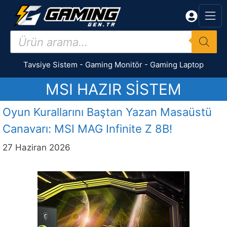
İçeriğe
atla
Products
search
Tavsiye Sistem
-
Gaming Monitör
-
Gaming Laptop
MSI HAZIR SISTEM
Oyun Kurallarını Baştan Yazan Masaüstü
Canavarı: MSI MAG Infinite Z 8B!
27 Haziran 2026