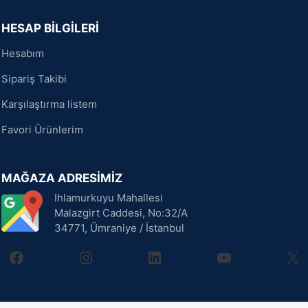
HESAP BİLGİLERİ
Hesabım
Sipariş Takibi
Karşılaştırma listem
Favori Ürünlerim
MAĞAZA ADRESİMİZ
Ihlamurkuyu Mahallesi
Malazgirt Caddesi, No:32/A
34771, Ümraniye / İstanbul
facebook
instagram
linkedin
youtube
X