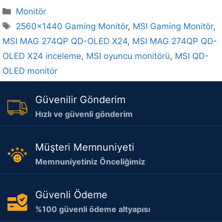
Kategoriler
Monitör
Etiketler
2560x1440 Gaming Monitör
,
MSI Gaming Monitör
,
MSI MAG 274QP QD-OLED X24
,
MSI MAG 274QP QD-
OLED X24 inceleme
,
MSI oyuncu monitörü
,
MSI QD-
OLED monitör
Güvenilir Gönderim
Hızlı ve güvenli gönderim
Müşteri Memnuniyeti
Memnuniyetiniz Önceliğimiz
Güvenli Ödeme
%100 güvenli ödeme altyapısı