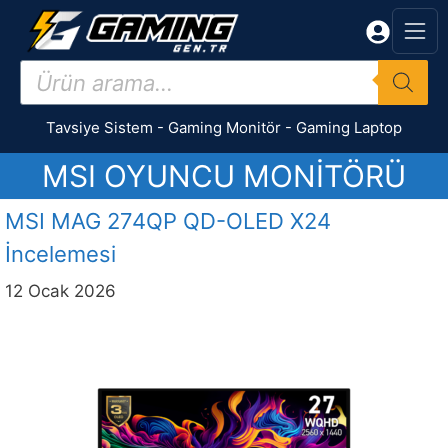
İçeriğe
atla
Products
search
Tavsiye Sistem
-
Gaming Monitör
-
Gaming Laptop
MSI OYUNCU MONITÖRÜ
MSI MAG 274QP QD-OLED X24
İncelemesi
12 Ocak 2026