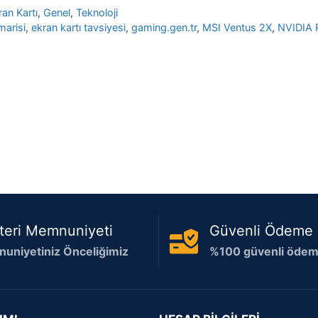
ran Kartı
,
Genel
,
Teknoloji
marisi
,
ekran kartı tavsiyesi
,
gaming.gen.tr
,
MSI Ventus 2X
,
NVIDIA 
teri Memnuniyeti
Güvenli Ödeme
uniyetiniz Önceliğimiz
%100 güvenli ödeme