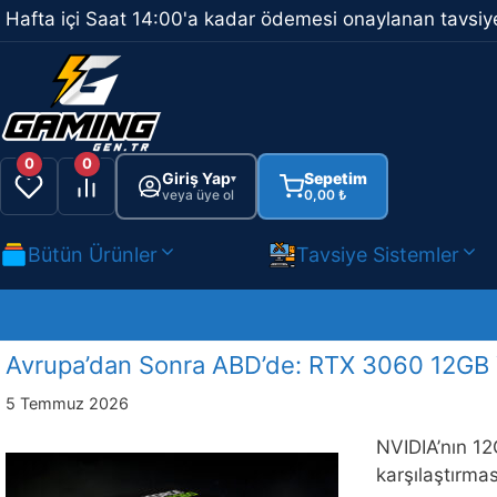
İçeriğe
Hafta içi Saat 14:00'a kadar ödemesi onaylanan tavsiye
atla
0
0
Giriş Yap
Sepetim
▾
veya üye ol
0,00
₺
Bütün Ürünler
Tavsiye Sistemler
Avrupa’dan Sonra ABD’de: RTX 3060 12GB Y
5 Temmuz 2026
NVIDIA’nın 12
karşılaştırma