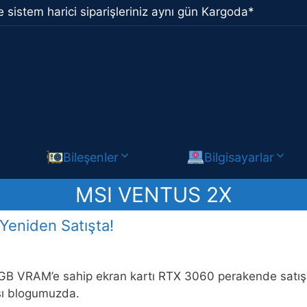
 sistem harici siparişleriniz aynı gün Kargoda*
Bileşenler
Bilgisayarlar
MSI VENTUS 2X
eniden Satışta!
GB VRAM’e sahip ekran kartı RTX 3060 perakende satışa 
sı blogumuzda.