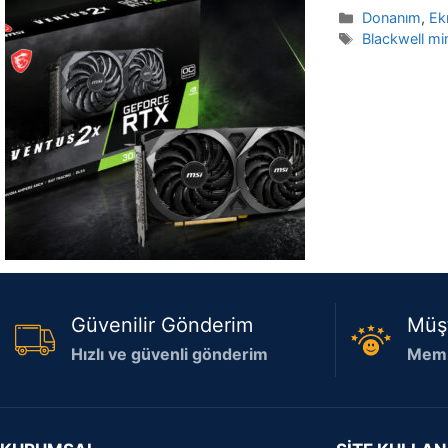
Kategoriler
Donanım
,
Ek
Etiketler
Blackwell mi
Güvenilir Gönderim
Müş
Hızlı ve güvenli gönderim
Memn