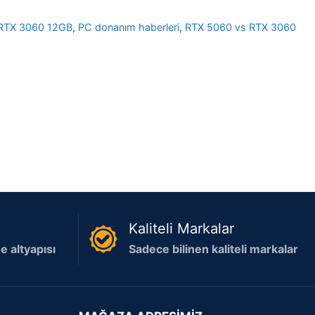
RTX 3060 12GB
,
PC donanım haberleri
,
RTX 5060 vs RTX 3060
Kaliteli Markalar
 altyapısı
Sadece bilinen kaliteli markalar