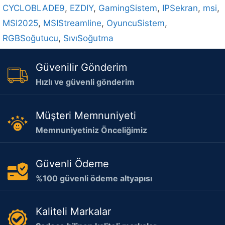
CYCLOBLADE9
,
EZDIY
,
GamingSistem
,
IPSekran
,
msi
,
MSI2025
,
MSIStreamline
,
OyuncuSistem
,
RGBSoğutucu
,
SıvıSoğutma
Güvenilir Gönderim
Hızlı ve güvenli gönderim
Müşteri Memnuniyeti
Memnuniyetiniz Önceliğimiz
Güvenli Ödeme
%100 güvenli ödeme altyapısı
Kaliteli Markalar