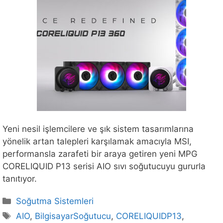
Yeni nesil işlemcilere ve şık sistem tasarımlarına
yönelik artan talepleri karşılamak amacıyla MSI,
performansla zarafeti bir araya getiren yeni MPG
CORELIQUID P13 serisi AIO sıvı soğutucuyu gururla
tanıtıyor.
Kategoriler
Soğutma Sistemleri
Etiketler
AIO
,
BilgisayarSoğutucu
,
CORELIQUIDP13
,