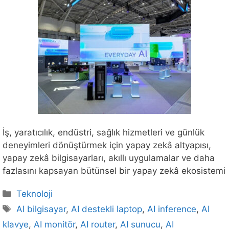
İş, yaratıcılık, endüstri, sağlık hizmetleri ve günlük
deneyimleri dönüştürmek için yapay zekâ altyapısı,
yapay zekâ bilgisayarları, akıllı uygulamalar ve daha
fazlasını kapsayan bütünsel bir yapay zekâ ekosistemi
Kategoriler
Teknoloji
Etiketler
AI bilgisayar
,
AI destekli laptop
,
AI inference
,
AI
klavye
,
AI monitör
,
AI router
,
AI sunucu
,
AI