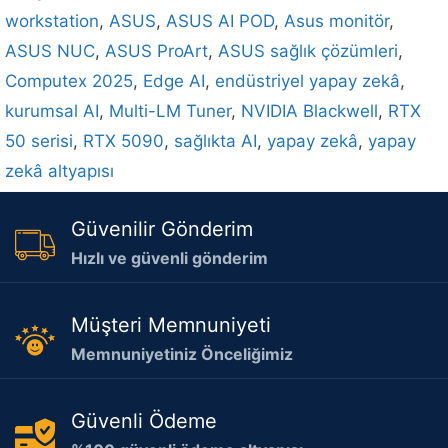
workstation
,
ASUS
,
ASUS AI POD
,
Asus monitör
,
ASUS NUC
,
ASUS ProArt
,
ASUS sağlık çözümleri
,
Computex 2025
,
Edge AI
,
endüstriyel yapay zekâ
,
kurumsal AI
,
Multi-LM Tuner
,
NVIDIA Blackwell
,
RTX
50 serisi
,
RTX 5090
,
sağlıkta AI
,
yapay zekâ
,
yapay
zekâ altyapısı
Güvenilir Gönderim
Hızlı ve güvenli gönderim
Müşteri Memnuniyeti
Memnuniyetiniz Önceliğimiz
Güvenli Ödeme