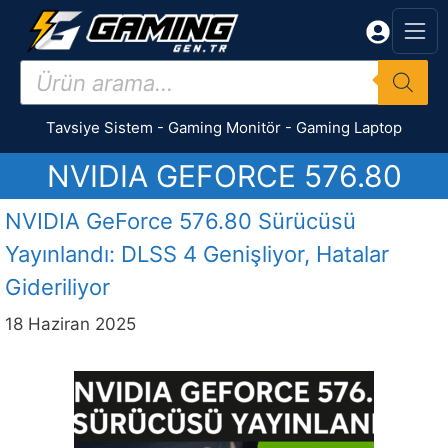
İçeriğe
atla
Products
search
Tavsiye Sistem
-
Gaming Monitör
-
Gaming Laptop
NVIDIA GEFORCE 576.80
NVIDIA GeForce 576.80 Sürücüsü
Yayınlandı: DLSS 4 Genişliyor, Hatalar
Gideriliyor
18 Haziran 2025