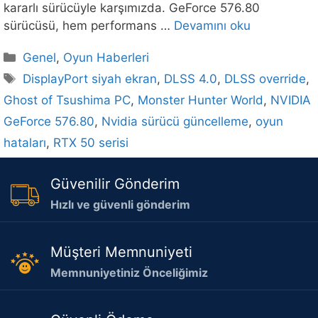
kararlı sürücüyle karşımızda. GeForce 576.80
sürücüsü, hem performans …
Devamını oku
Kategoriler
Genel
,
Oyun Haberleri
Etiketler
DisplayPort siyah ekran
,
DLSS 4.0
,
DLSS override
,
Ghost of Tsushima PC
,
Monster Hunter World
,
NVIDIA
GeForce 576.80
,
Nvidia sürücü güncelleme
,
oyun
hataları
,
RTX 50 serisi
Güvenilir Gönderim
Hızlı ve güvenli gönderim
Müşteri Memnuniyeti
Memnuniyetiniz Önceliğimiz