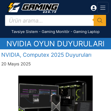
İçeriğe
atla
Products
search
Tavsiye Sistem
-
Gaming Monitör
-
Gaming Laptop
NVIDIA OYUN DUYURULARI
NVIDIA, Computex 2025 Duyuruları
20 Mayıs 2025