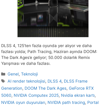
DLSS 4, 125’ten fazla oyunda yer alıyor ve daha
fazlası yolda; Path Tracing, Haziran ayında DOOM:
The Dark Ages’e geliyor; 50.000 dolarlık Remix
Yarışması ve daha fazlası.
Kategoriler
Genel
,
Teknoloji
Etiketler
AI render teknolojisi
,
DLSS 4
,
DLSS Frame
Generation
,
DOOM The Dark Ages
,
GeForce RTX
5060
,
NVIDIA Computex 2025
,
Nvidia ekran kartı
,
NVIDIA oyun duyuruları
,
NVIDIA path tracing
,
Portal