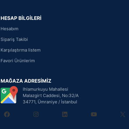
HESAP BİLGİLERİ
Hesabım
Sipariş Takibi
Karşılaştırma listem
Favori Ürünlerim
MAĞAZA ADRESİMİZ
Ihlamurkuyu Mahallesi
Malazgirt Caddesi, No:32/A
34771, Ümraniye / İstanbul
facebook
instagram
linkedin
youtube
X