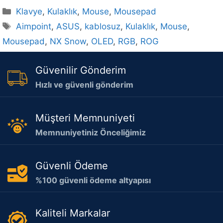
Kategoriler
Klavye
,
Kulaklık
,
Mouse
,
Mousepad
Etiketler
Aimpoint
,
ASUS
,
kablosuz
,
Kulaklık
,
Mouse
,
Mousepad
,
NX Snow
,
OLED
,
RGB
,
ROG
Güvenilir Gönderim
Hızlı ve güvenli gönderim
Müşteri Memnuniyeti
Memnuniyetiniz Önceliğimiz
Güvenli Ödeme
%100 güvenli ödeme altyapısı
Kaliteli Markalar