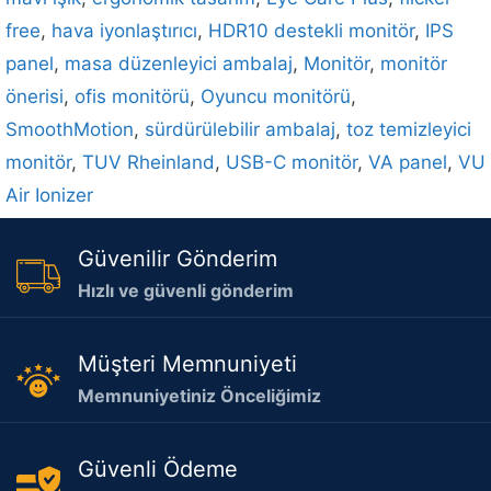
free
,
hava iyonlaştırıcı
,
HDR10 destekli monitör
,
IPS
panel
,
masa düzenleyici ambalaj
,
Monitör
,
monitör
önerisi
,
ofis monitörü
,
Oyuncu monitörü
,
SmoothMotion
,
sürdürülebilir ambalaj
,
toz temizleyici
monitör
,
TUV Rheinland
,
USB-C monitör
,
VA panel
,
VU
Air Ionizer
Güvenilir Gönderim
Hızlı ve güvenli gönderim
Müşteri Memnuniyeti
Memnuniyetiniz Önceliğimiz
Güvenli Ödeme