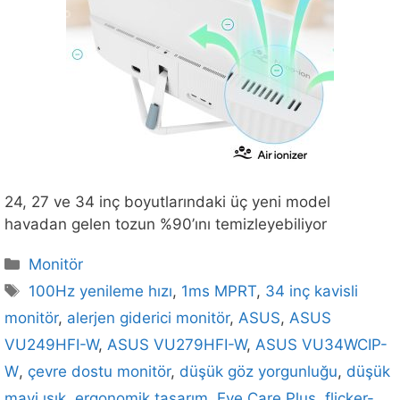
24, 27 ve 34 inç boyutlarındaki üç yeni model
havadan gelen tozun %90’ını temizleyebiliyor
Kategoriler
Monitör
Etiketler
100Hz yenileme hızı
,
1ms MPRT
,
34 inç kavisli
monitör
,
alerjen giderici monitör
,
ASUS
,
ASUS
VU249HFI-W
,
ASUS VU279HFI-W
,
ASUS VU34WCIP-
W
,
çevre dostu monitör
,
düşük göz yorgunluğu
,
düşük
mavi ışık
,
ergonomik tasarım
,
Eye Care Plus
,
flicker-