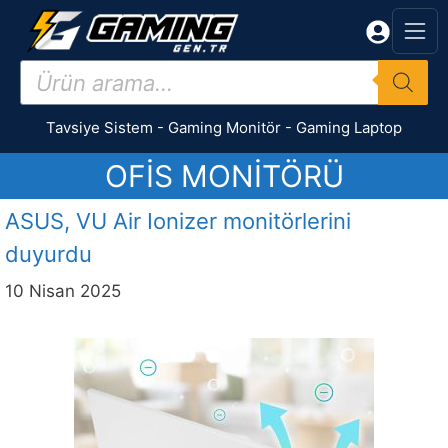
İçeriğe
atla
Products
search
Tavsiye Sistem
-
Gaming Monitör
-
Gaming Laptop
OFIS MONITÖRÜ
ASUS, VU Air Ionizer monitörlerini
duyurdu
10 Nisan 2025