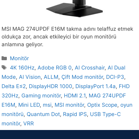
MSI MAG 274UPDF E16M takma adını telaffuz etmek
oldukça zor, ancak etkileyici bir oyun monitörü
anlamına geliyor.
Kategoriler
Monitör
Etiketler
4K 160Hz
,
Adobe RGB 0
,
Al Crosshair
,
Al Dual
Mode
,
Al Vision
,
ALLM
,
Çift Mod monitör
,
DCI-P3
,
Delta E≤2
,
DisplayHDR 1000
,
DisplayPort 1.4a
,
FHD
320Hz
,
Gaming monitör
,
HDMI 2.1
,
MAG 274UPDF
E16M
,
Mini LED
,
msi
,
MSI monitör
,
Optix Scope
,
oyun
monitörü
,
Quantum Dot
,
Rapid IPS
,
USB Type-C
monitör
,
VRR