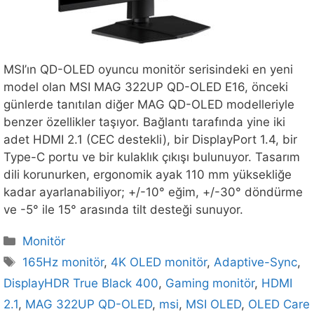
MSI’ın QD-OLED oyuncu monitör serisindeki en yeni
model olan MSI MAG 322UP QD-OLED E16, önceki
günlerde tanıtılan diğer MAG QD-OLED modelleriyle
benzer özellikler taşıyor. Bağlantı tarafında yine iki
adet HDMI 2.1 (CEC destekli), bir DisplayPort 1.4, bir
Type-C portu ve bir kulaklık çıkışı bulunuyor. Tasarım
dili korunurken, ergonomik ayak 110 mm yüksekliğe
kadar ayarlanabiliyor; +/-10° eğim, +/-30° döndürme
ve -5° ile 15° arasında tilt desteği sunuyor.
Kategoriler
Monitör
Etiketler
165Hz monitör
,
4K OLED monitör
,
Adaptive-Sync
,
DisplayHDR True Black 400
,
Gaming monitör
,
HDMI
2.1
,
MAG 322UP QD-OLED
,
msi
,
MSI OLED
,
OLED Care