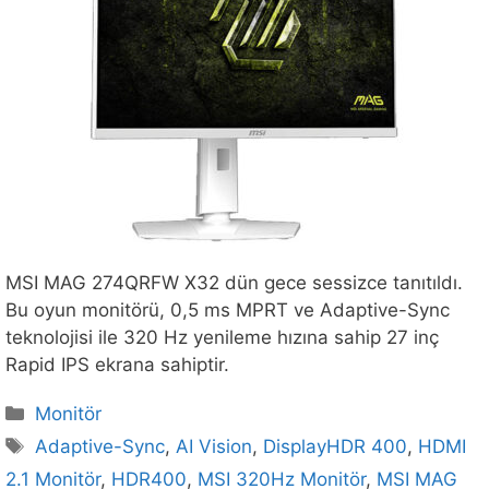
MSI MAG 274QRFW X32 dün gece sessizce tanıtıldı.
Bu oyun monitörü, 0,5 ms MPRT ve Adaptive-Sync
teknolojisi ile 320 Hz yenileme hızına sahip 27 inç
Rapid IPS ekrana sahiptir.
Kategoriler
Monitör
Etiketler
Adaptive-Sync
,
AI Vision
,
DisplayHDR 400
,
HDMI
2.1 Monitör
,
HDR400
,
MSI 320Hz Monitör
,
MSI MAG