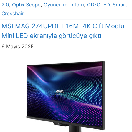
2.0
,
Optix Scope
,
Oyuncu monitörü
,
QD-OLED
,
Smart
Crosshair
MSI MAG 274UPDF E16M, 4K Çift Modlu
Mini LED ekranıyla görücüye çıktı
6 Mayıs 2025