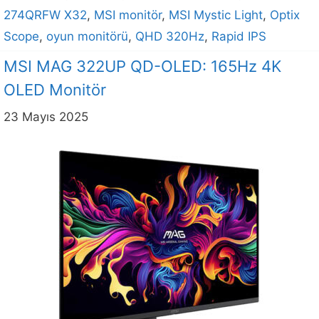
274QRFW X32
,
MSI monitör
,
MSI Mystic Light
,
Optix
Scope
,
oyun monitörü
,
QHD 320Hz
,
Rapid IPS
MSI MAG 322UP QD-OLED: 165Hz 4K
OLED Monitör
23 Mayıs 2025