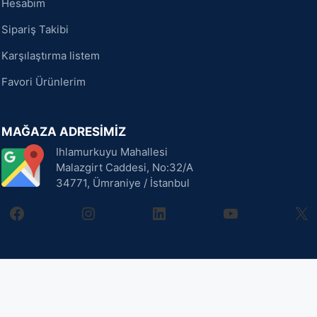
Hesabım
Sipariş Takibi
Karşılaştırma listem
Favori Ürünlerim
MAĞAZA ADRESİMİZ
Ihlamurkuyu Mahallesi
Malazgirt Caddesi, No:32/A
34771, Ümraniye / İstanbul
facebook
instagram
linkedin
youtube
X