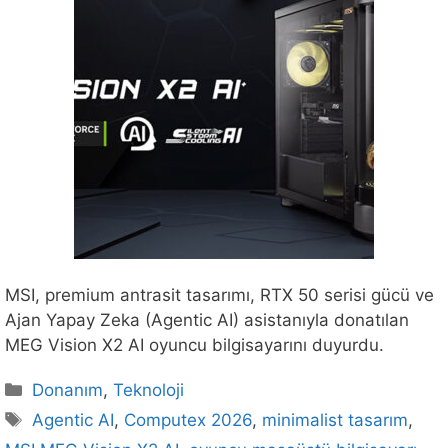
MSI, premium antrasit tasarımı, RTX 50 serisi gücü ve
Ajan Yapay Zeka (Agentic AI) asistanıyla donatılan
MEG Vision X2 AI oyuncu bilgisayarını duyurdu.
Kategoriler
Donanım
,
Teknoloji
Etiketler
Agentic AI
,
Computex 2026
,
minimalist tasarım
,