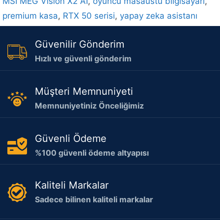
MSI MEG Vision X2 AI
,
oyuncu masaüstü bilgisayarı
,
premium kasa
,
RTX 50 serisi
,
yapay zeka asistanı
Güvenilir Gönderim
Hızlı ve güvenli gönderim
Müşteri Memnuniyeti
Memnuniyetiniz Önceliğimiz
Güvenli Ödeme
%100 güvenli ödeme altyapısı
Kaliteli Markalar
Sadece bilinen kaliteli markalar