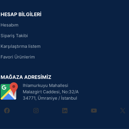
HESAP BİLGİLERİ
Hesabım
Sipariş Takibi
Karşılaştırma listem
Favori Ürünlerim
MAĞAZA ADRESİMİZ
Ihlamurkuyu Mahallesi
Malazgirt Caddesi, No:32/A
34771, Ümraniye / İstanbul
facebook
instagram
linkedin
youtube
X