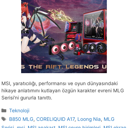
MSI, yaratıcılığı, performansı ve oyun dünyasındaki
hikaye anlatımını kutlayan özgün karakter evreni MLG
Serisi’ni gururla tanıttı.
Kategoriler
Teknoloji
Etiketler
B850 MLG
,
CORELIQUID A17
,
Loong Nia
,
MLG
Serisi
,
msi
,
MSI anakart
,
MSI çevre birimleri
,
MSI ekran