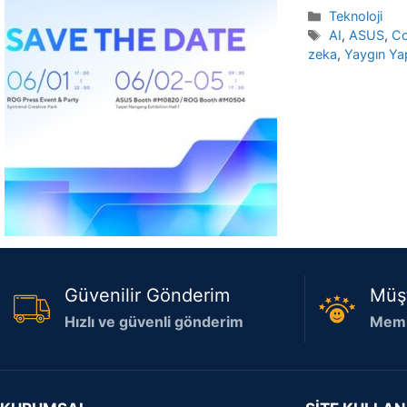
Kategoriler
Teknoloji
Etiketler
AI
,
ASUS
,
C
zeka
,
Yaygın Ya
Güvenilir Gönderim
Müş
Hızlı ve güvenli gönderim
Memn