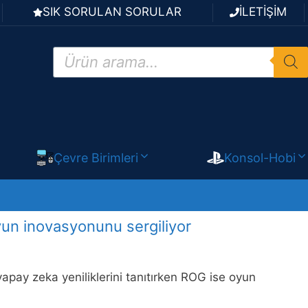
SIK SORULAN SORULAR
İLETİŞİM
Products
search
Çevre Birimleri
Konsol-Hobi
yun inovasyonunu sergiliyor
ay zeka yeniliklerini tanıtırken ROG ise oyun