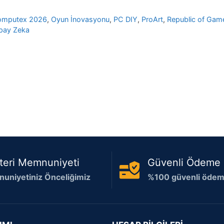
omputex 2026
,
Oyun İnovasyonu
,
PC DIY
,
ProArt
,
Republic of Gam
pay Zeka
teri Memnuniyeti
Güvenli Ödeme
uniyetiniz Önceliğimiz
%100 güvenli ödeme