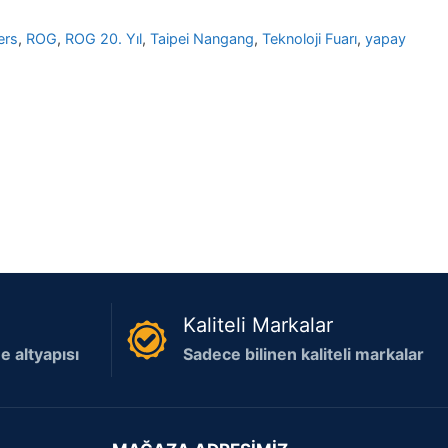
ers
,
ROG
,
ROG 20. Yıl
,
Taipei Nangang
,
Teknoloji Fuarı
,
yapay
Kaliteli Markalar
 altyapısı
Sadece bilinen kaliteli markalar