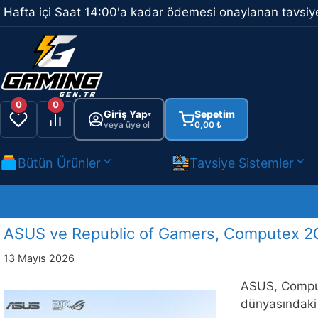
İçeriğe
Hafta içi Saat 14:00'a kadar ödemesi onaylanan tavsiye
atla
0
0
Giriş Yap
Sepetim
▾
veya üye ol
0,00
₺
Bütün Ürünler
Tavsiye Sistemler
ASUS ve Republic of Gamers, Computex 2026
13 Mayıs 2026
ASUS, Compute
dünyasındaki 