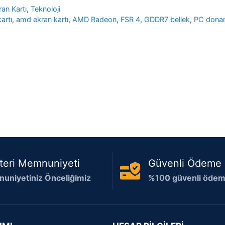
ran Kartı
,
Teknoloji
artı
,
amd ekran kartı
,
AMD Radeon
,
FSR 4
,
GDDR7 bellek
,
PC donan
teri Memnuniyeti
Güvenli Ödeme
uniyetiniz Önceliğimiz
%100 güvenli ödeme