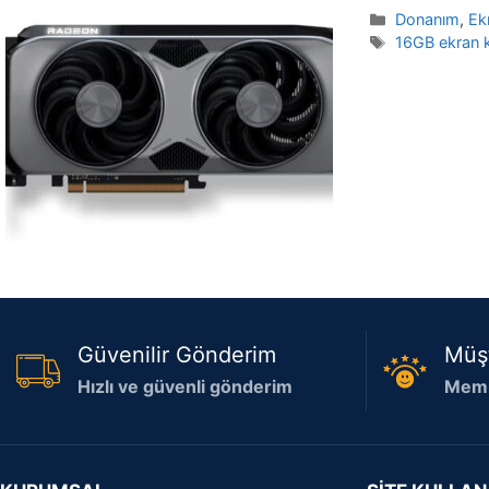
Kategoriler
Donanım
,
Ek
Etiketler
16GB ekran k
Güvenilir Gönderim
Müş
Hızlı ve güvenli gönderim
Memn