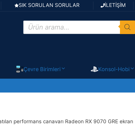
SIK SORULAN SORULAR
İLETİŞİM
Products
search
Çevre Birimleri
Konsol-Hobi
natılan performans canavarı Radeon RX 9070 GRE ekran