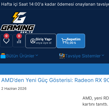
İçeriğe
Hafta içi Saat 14:00'a kadar ödemesi onaylanan tavsiye
atla
0
0
Giriş Yap
Sepetim
▾
veya üye ol
0,00
₺
Bütün Ürünler
Tavsiye Sistemler
AMD’den Yeni Güç Gösterisi: Radeon RX 907
2 Haziran 2026
AMD, yeni RD
kartını tanıtt