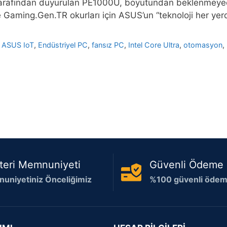
rafından duyurulan PE1000U, boyutundan beklenmeyecek 
şte Gaming.Gen.TR okurları için ASUS’un “teknoloji her yer
,
ASUS IoT
,
Endüstriyel PC
,
fansız PC
,
Intel Core Ultra
,
otomasyon
,
teri Memnuniyeti
Güvenli Ödeme
uniyetiniz Önceliğimiz
%100 güvenli ödeme