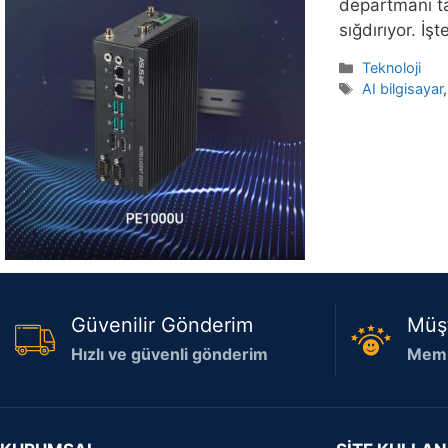
departmanı ta
sığdırıyor. İ
Kategoriler
Teknoloji
Etiketler
AI bilgisayar
Güvenilir Gönderim
Müş
Hızlı ve güvenli gönderim
Memn