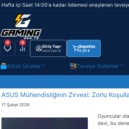
İçeriğe
Hafta içi Saat 14:00'a kadar ödemesi onaylanan tavsiye
atla
0
0
Giriş Yap
Sepetim
▾
veya üye ol
0,00
₺
Bütün Ürünler
Tavsiye Sistemler
ASUS Mühendisliğinin Zirvesi: Zorlu Koşu
17 Şubat 2026
Oyuncular ola
devi, bu dene