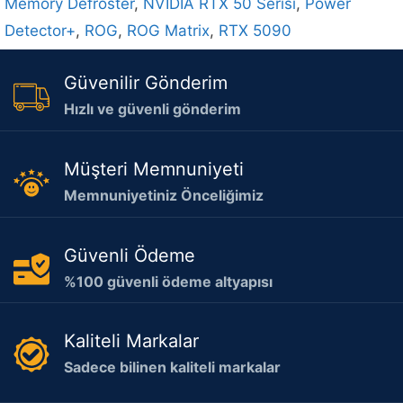
Memory Defroster
,
NVIDIA RTX 50 Serisi
,
Power
Detector+
,
ROG
,
ROG Matrix
,
RTX 5090
Güvenilir Gönderim
Hızlı ve güvenli gönderim
Müşteri Memnuniyeti
Memnuniyetiniz Önceliğimiz
Güvenli Ödeme
%100 güvenli ödeme altyapısı
Kaliteli Markalar
Sadece bilinen kaliteli markalar