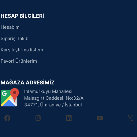
HESAP BİLGİLERİ
Hesabım
Sipariş Takibi
Karşılaştırma listem
Favori Ürünlerim
MAĞAZA ADRESİMİZ
Ihlamurkuyu Mahallesi
Malazgirt Caddesi, No:32/A
34771, Ümraniye / İstanbul
facebook
instagram
linkedin
youtube
X