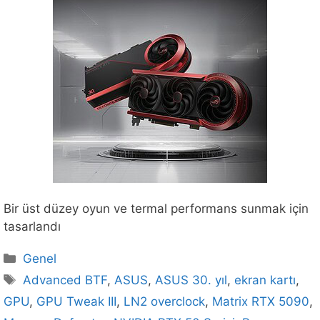
Bir üst düzey oyun ve termal performans sunmak için
tasarlandı
Kategoriler
Genel
Etiketler
Advanced BTF
,
ASUS
,
ASUS 30. yıl
,
ekran kartı
,
GPU
,
GPU Tweak III
,
LN2 overclock
,
Matrix RTX 5090
,