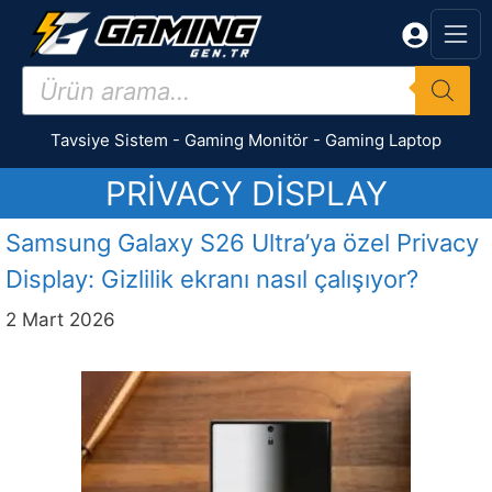
İçeriğe
atla
Products
search
Tavsiye Sistem
-
Gaming Monitör
-
Gaming Laptop
PRIVACY DISPLAY
Samsung Galaxy S26 Ultra’ya özel Privacy
Display: Gizlilik ekranı nasıl çalışıyor?
2 Mart 2026