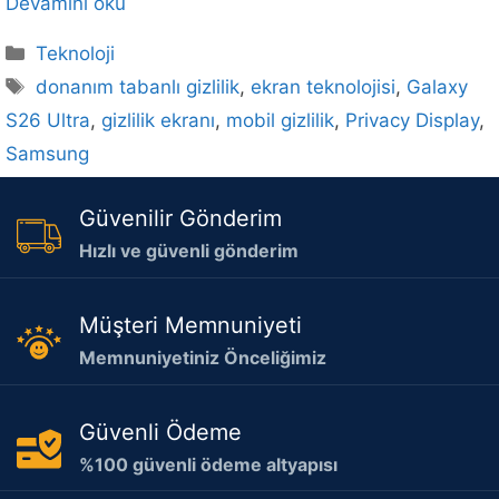
Devamını oku
Kategoriler
Teknoloji
Etiketler
donanım tabanlı gizlilik
,
ekran teknolojisi
,
Galaxy
S26 Ultra
,
gizlilik ekranı
,
mobil gizlilik
,
Privacy Display
,
Samsung
Güvenilir Gönderim
Hızlı ve güvenli gönderim
Müşteri Memnuniyeti
Memnuniyetiniz Önceliğimiz
Güvenli Ödeme
%100 güvenli ödeme altyapısı