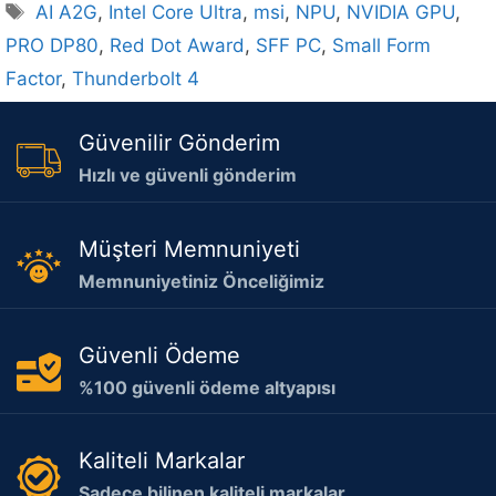
Etiketler
AI A2G
,
Intel Core Ultra
,
msi
,
NPU
,
NVIDIA GPU
,
PRO DP80
,
Red Dot Award
,
SFF PC
,
Small Form
Factor
,
Thunderbolt 4
Güvenilir Gönderim
Hızlı ve güvenli gönderim
Müşteri Memnuniyeti
Memnuniyetiniz Önceliğimiz
Güvenli Ödeme
%100 güvenli ödeme altyapısı
Kaliteli Markalar
Sadece bilinen kaliteli markalar