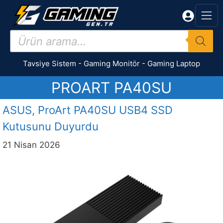
İçeriğe
atla
Products
search
Tavsiye Sistem
-
Gaming Monitör
-
Gaming Laptop
PROART PA40SU
ASUS, ProArt PA40SU USB4 SSD
Kutusunu Duyurdu
21 Nisan 2026