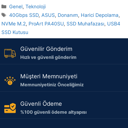
Kategoriler
Genel
,
Teknoloji
Etiketler
40Gbps SSD
,
ASUS
,
Donanım
,
Harici Depolama
,
NVMe M.2
,
ProArt PA40SU
,
SSD Muhafazası
,
USB4
SSD Kutusu
Güvenilir Gönderim
Hızlı ve güvenli gönderim
Müşteri Memnuniyeti
Memnuniyetiniz Önceliğimiz
Güvenli Ödeme
%100 güvenli ödeme altyapısı