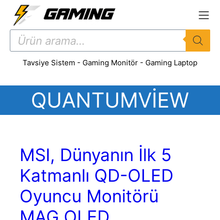
İçeriğe
atla
Products
search
Tavsiye Sistem
-
Gaming Monitör
-
Gaming Laptop
QUANTUMVIEW
MSI, Dünyanın İlk 5
Katmanlı QD-OLED
Oyuncu Monitörü
MAG OLED