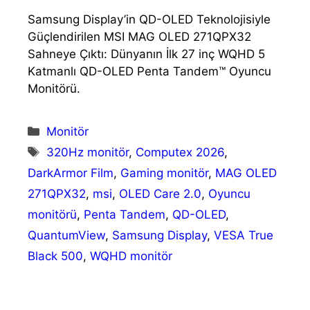
Samsung Display’in QD-OLED Teknolojisiyle
Güçlendirilen MSI MAG OLED 271QPX32
Sahneye Çıktı: Dünyanın İlk 27 inç WQHD 5
Katmanlı QD-OLED Penta Tandem™ Oyuncu
Monitörü.
Kategoriler
Monitör
Etiketler
320Hz monitör
,
Computex 2026
,
DarkArmor Film
,
Gaming monitör
,
MAG OLED
271QPX32
,
msi
,
OLED Care 2.0
,
Oyuncu
monitörü
,
Penta Tandem
,
QD-OLED
,
QuantumView
,
Samsung Display
,
VESA True
Black 500
,
WQHD monitör