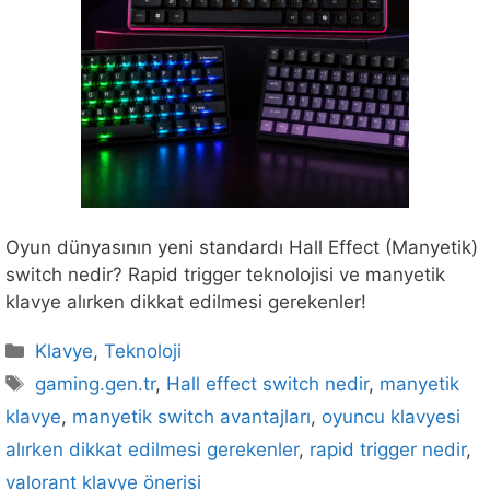
Oyun dünyasının yeni standardı Hall Effect (Manyetik)
switch nedir? Rapid trigger teknolojisi ve manyetik
klavye alırken dikkat edilmesi gerekenler!
Kategoriler
Klavye
,
Teknoloji
Etiketler
gaming.gen.tr
,
Hall effect switch nedir
,
manyetik
klavye
,
manyetik switch avantajları
,
oyuncu klavyesi
alırken dikkat edilmesi gerekenler
,
rapid trigger nedir
,
valorant klavye önerisi