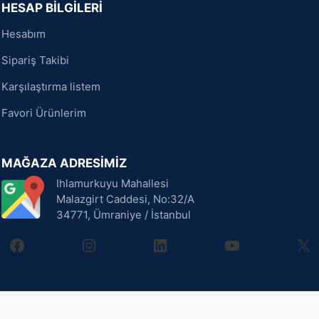
HESAP BİLGİLERİ
Hesabım
Sipariş Takibi
Karşılaştırma listem
Favori Ürünlerim
MAĞAZA ADRESİMİZ
Ihlamurkuyu Mahallesi
Malazgirt Caddesi, No:32/A
34771, Ümraniye / İstanbul
facebook
instagram
linkedin
youtube
X