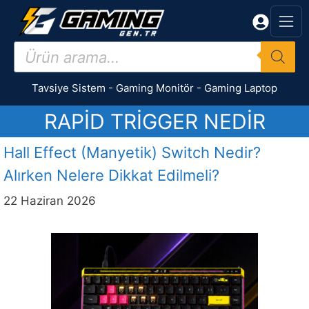
İçeriğe
atla
Products
search
Tavsiye Sistem
-
Gaming Monitör
-
Gaming Laptop
RAPID TRIGGER NEDIR
Hall Effect (Manyetik) Switch Nedir?
Alırken Nelere Dikkat Edilmeli?
22 Haziran 2026