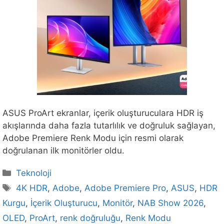
ASUS ProArt ekranlar, içerik oluşturuculara HDR iş
akışlarında daha fazla tutarlılık ve doğruluk sağlayan,
Adobe Premiere Renk Modu için resmi olarak
doğrulanan ilk monitörler oldu.
Kategoriler
Teknoloji
Etiketler
4K HDR
,
Adobe
,
Adobe Premiere Pro
,
ASUS
,
HDR
Kurgu
,
İçerik Oluşturucu
,
Monitör
,
NAB Show 2026
,
OLED
,
ProArt
,
renk doğruluğu
,
Renk Modu