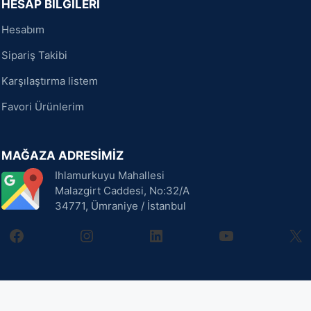
HESAP BİLGİLERİ
Hesabım
Sipariş Takibi
Karşılaştırma listem
Favori Ürünlerim
MAĞAZA ADRESİMİZ
Ihlamurkuyu Mahallesi
Malazgirt Caddesi, No:32/A
34771, Ümraniye / İstanbul
facebook
instagram
linkedin
youtube
X