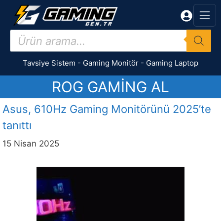
İçeriğe
atla
Products
search
Tavsiye Sistem
-
Gaming Monitör
-
Gaming Laptop
ROG GAMING AL
Asus, 610Hz Gaming Monitörünü 2025’te
tanıttı
15 Nisan 2025