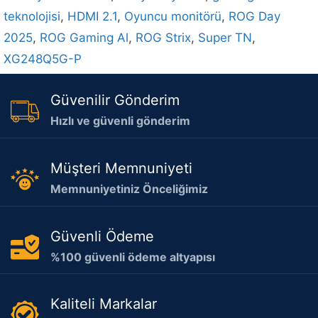
teknolojisi
,
HDMI 2.1
,
Oyuncu monitörü
,
ROG Day
2025
,
ROG Gaming Al
,
ROG Strix
,
Super TN
,
XG248Q5G-P
Güvenilir Gönderim
Hızlı ve güvenli gönderim
Müşteri Memnuniyeti
Memnuniyetiniz Önceliğimiz
Güvenli Ödeme
%100 güvenli ödeme altyapısı
Kaliteli Markalar