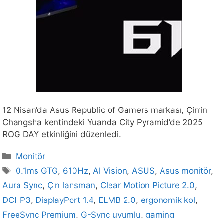
12 Nisan’da Asus Republic of Gamers markası, Çin’in
Changsha kentindeki Yuanda City Pyramid’de 2025
ROG DAY etkinliğini düzenledi.
Kategoriler
Monitör
Etiketler
0.1ms GTG
,
610Hz
,
Al Vision
,
ASUS
,
Asus monitör
,
Aura Sync
,
Çin lansman
,
Clear Motion Picture 2.0
,
DCI-P3
,
DisplayPort 1.4
,
ELMB 2.0
,
ergonomik kol
,
FreeSync Premium
,
G-Sync uyumlu
,
gaming