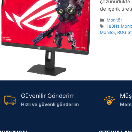
çözünürlükte
de içerik üret
Kategoriler
Monitör
Etiketler
180Hz Monit
Monitör
,
ROG Str
Güvenilir Gönderim
Müş
Hızlı ve güvenli gönderim
Memn