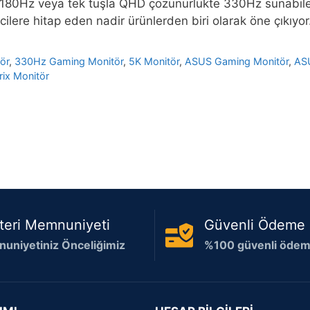
 180Hz veya tek tuşla QHD çözünürlükte 330Hz sunabilen
icilere hitap eden nadir ürünlerden biri olarak öne çıkıyor
ör
,
330Hz Gaming Monitör
,
5K Monitör
,
ASUS Gaming Monitör
,
AS
ix Monitör
teri Memnuniyeti
Güvenli Ödeme
uniyetiniz Önceliğimiz
%100 güvenli ödeme