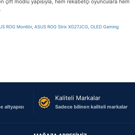
 çift modlu yapısıyla, hem rekabetçi oyunculara hem
.
US ROG Monitör
,
ASUS ROG Strix XG27JCG
,
OLED Gaming
Kaliteli Markalar
 altyapısı
Sadece bilinen kaliteli markalar