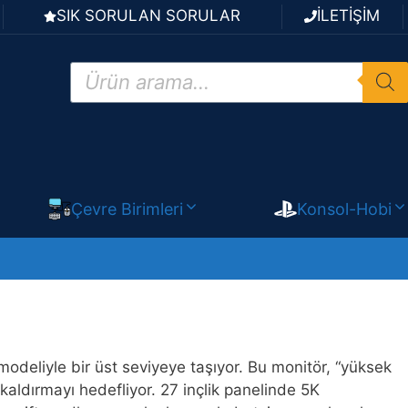
SIK SORULAN SORULAR
İLETİŞİM
Products
search
Çevre Birimleri
Konsol-Hobi
deliyle bir üst seviyeye taşıyor. Bu monitör, “yüksek
aldırmayı hedefliyor. 27 inçlik panelinde 5K