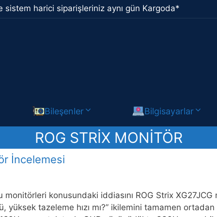
 sistem harici siparişleriniz aynı gün Kargoda*
Bileşenler
Bilgisayarlar
ROG STRIX MONITÖR
r İncelemesi
monitörleri konusundaki iddiasını ROG Strix XG27JCG mo
, yüksek tazeleme hızı mı?” ikilemini tamamen ortadan k