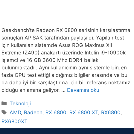
Geekbench’te Radeon RX 6800 serisinin karşılaştırma
sonuçları APISAK tarafından paylaşıldı. Yapılan test
için kullanılan sistemde Asus ROG Maxinus XII
Extreme (Z490) anakartı üzerinde Intelin i9-10900k
işlemci ve 16 GB 3600 Mhz DDR4 bellek
bulunmaktadır. Aynı kullanıcının aynı sistemle birden
fazla GPU test ettiği aldığımız bilgiler arasında ve bu
da daha iyi bir karşılaştırma için bir referans noktamız
olduğu anlamına geliyor. …
Devamını oku
Kategoriler
Teknoloji
Etiketler
AMD
,
Radeon
,
RX 6800
,
RX 6800 XT
,
RX6800
,
RX6800XT