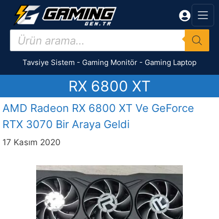
İçeriğe
atla
Products
search
Tavsiye Sistem
-
Gaming Monitör
-
Gaming Laptop
RX 6800 XT
AMD Radeon RX 6800 XT Ve GeForce
RTX 3070 Bir Araya Geldi
17 Kasım 2020