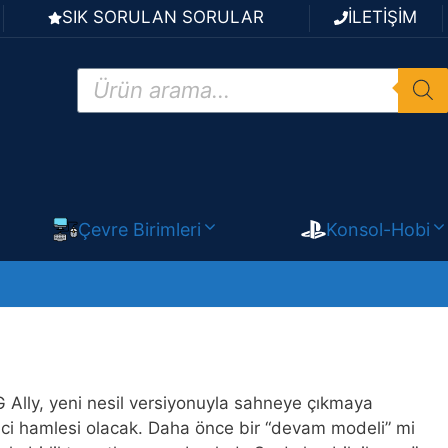
SIK SORULAN SORULAR
İLETİŞİM
Products
search
Çevre Birimleri
Konsol-Hobi
 Ally, yeni nesil versiyonuyla sahneye çıkmaya
kinci hamlesi olacak. Daha önce bir “devam modeli” mi