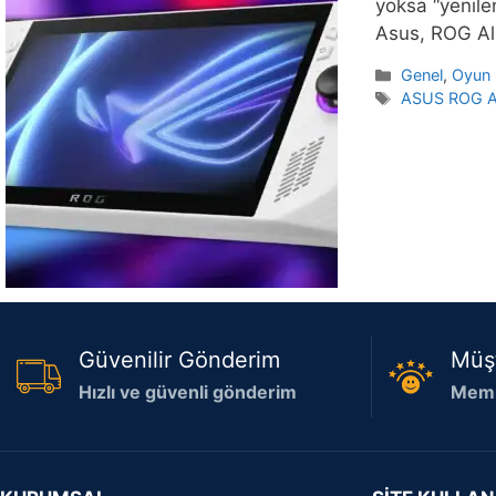
yoksa “yenilen
Asus, ROG All
Kategoriler
Genel
,
Oyun 
Etiketler
ASUS ROG Al
Güvenilir Gönderim
Müş
Hızlı ve güvenli gönderim
Memn