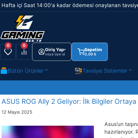
İçeriğe
Hafta içi Saat 14:00'a kadar ödemesi onaylanan tavsiye
atla
0
0
Giriş Yap
Sepetim
▾
veya üye ol
0,00
₺
Bütün Ürünler
Tavsiye Sistemler
ASUS ROG Ally 2 Geliyor: İlk Bilgiler Ortaya 
12 Mayıs 2025
Asus’un taşın
hazırlanıyor.