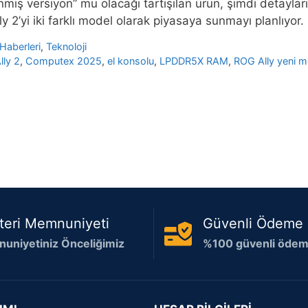
miş versiyon” mu olacağı tartışılan ürün, şimdi detaylarıy
y 2’yi iki farklı model olarak piyasaya sunmayı planlıyor
Haberleri
,
Teknoloji
ly 2
,
Computex 2025
,
el konsolu
,
LPDDR5X RAM
,
ROG Ally yeni m
teri Memnuniyeti
Güvenli Ödeme
uniyetiniz Önceliğimiz
%100 güvenli ödeme