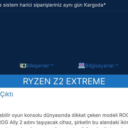
 sistem harici siparişleriniz aynı gün Kargoda*
Bileşenler
Bilgisayarlar
RYZEN Z2 EXTREME
Çıktı
abilir oyun konsolu dünyasında dikkat çeken modeli ROG
 ROG Ally 2 adını taşıyacak cihaz, şirketin bu alandaki i