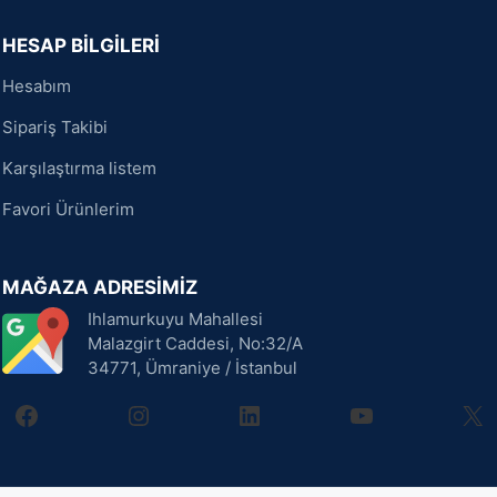
HESAP BİLGİLERİ
Hesabım
Sipariş Takibi
Karşılaştırma listem
Favori Ürünlerim
MAĞAZA ADRESİMİZ
Ihlamurkuyu Mahallesi
Malazgirt Caddesi, No:32/A
34771, Ümraniye / İstanbul
facebook
instagram
linkedin
youtube
X