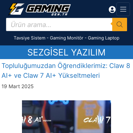
İçeriğe
atla
Products
search
Tavsiye Sistem
-
Gaming Monitör
-
Gaming Laptop
SEZGISEL YAZILIM
Topluluğumuzdan Öğrendiklerimiz: Claw 8
AI+ ve Claw 7 AI+ Yükseltmeleri
19 Mart 2025