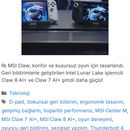
İlk MSI Claw, konfor ve kusursuz oyun için tasarlandı.
Geri bildirimlerle geliştirilen Intel Lunar Lake işlemcili
Claw 8 AI+ ve Claw 7 AI+ şimdi daha güçlü!
Kategoriler
Teknoloji
Etiketler
D-pad
,
dokunsal geri bildirim
,
ergonomik tasarım
,
gelişmiş bağlantı
,
hoparlör performansı
,
MSI Center M
,
MSI Claw 7 AI+
,
MSI Claw 8 AI+
,
oyun deneyimi
,
oyuncu geri bildirimi
,
sezgisel yazılım
,
Thunderbolt 4
,