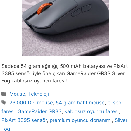
Sadece 54 gram ağırlığı, 500 mAh bataryası ve PixArt
3395 sensörüyle öne çıkan GameRaider GR3S Silver
Fog kablosuz oyuncu faresi!
Kategoriler
Mouse
,
Teknoloji
Etiketler
26.000 DPI mouse
,
54 gram hafif mouse
,
e-spor
faresi
,
GameRaider GR3S
,
kablosuz oyuncu faresi
,
PixArt 3395 sensör
,
premium oyuncu donanımı
,
Silver
Fog