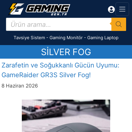
İçeriğe
atla
Products
search
Tavsiye Sistem
-
Gaming Monitör
-
Gaming Laptop
SILVER FOG
Zarafetin ve Soğukkanlı Gücün Uyumu:
GameRaider GR3S Silver Fog!
8 Haziran 2026