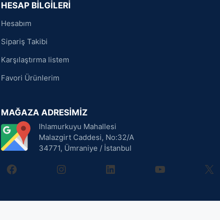
HESAP BİLGİLERİ
Hesabım
Sipariş Takibi
Karşılaştırma listem
Favori Ürünlerim
MAĞAZA ADRESİMİZ
Ihlamurkuyu Mahallesi
Malazgirt Caddesi, No:32/A
34771, Ümraniye / İstanbul
facebook
instagram
linkedin
youtube
X