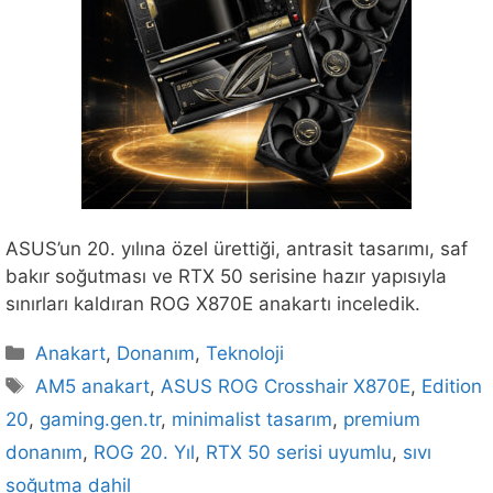
ASUS’un 20. yılına özel ürettiği, antrasit tasarımı, saf
bakır soğutması ve RTX 50 serisine hazır yapısıyla
sınırları kaldıran ROG X870E anakartı inceledik.
Kategoriler
Anakart
,
Donanım
,
Teknoloji
Etiketler
AM5 anakart
,
ASUS ROG Crosshair X870E
,
Edition
20
,
gaming.gen.tr
,
minimalist tasarım
,
premium
donanım
,
ROG 20. Yıl
,
RTX 50 serisi uyumlu
,
sıvı
soğutma dahil