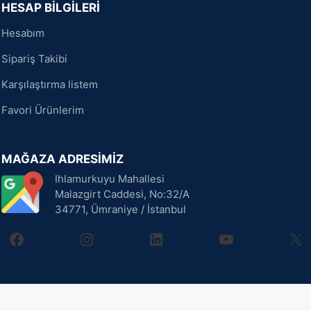
HESAP BİLGİLERİ
Hesabım
Sipariş Takibi
Karşılaştırma listem
Favori Ürünlerim
MAĞAZA ADRESİMİZ
Ihlamurkuyu Mahallesi
Malazgirt Caddesi, No:32/A
34771, Ümraniye / İstanbul
facebook
instagram
linkedin
youtube
X