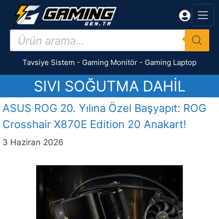
İçeriğe
atla
Products
search
Tavsiye Sistem
-
Gaming Monitör
-
Gaming Laptop
SIVI SOĞUTMA DAHIL
ASUS ROG 20. Yılına Özel Başyapıt: ROG
Crosshair X870E Edition 20 Anakart!
3 Haziran 2026