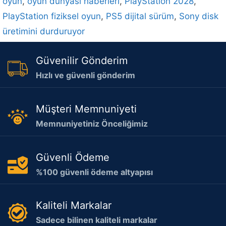
oyun
,
oyun dünyası haberleri
,
PlayStation 2028
,
PlayStation fiziksel oyun
,
PS5 dijital sürüm
,
Sony disk
üretimini durduruyor
Güvenilir Gönderim
Hızlı ve güvenli gönderim
Müşteri Memnuniyeti
Memnuniyetiniz Önceliğimiz
Güvenli Ödeme
%100 güvenli ödeme altyapısı
Kaliteli Markalar
Sadece bilinen kaliteli markalar