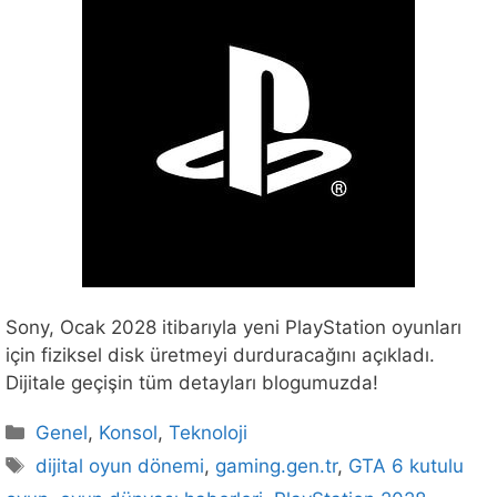
Sony, Ocak 2028 itibarıyla yeni PlayStation oyunları
için fiziksel disk üretmeyi durduracağını açıkladı.
Dijitale geçişin tüm detayları blogumuzda!
Kategoriler
Genel
,
Konsol
,
Teknoloji
Etiketler
dijital oyun dönemi
,
gaming.gen.tr
,
GTA 6 kutulu