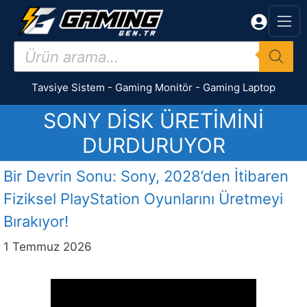
İçeriğe
atla
Products
search
Tavsiye Sistem
-
Gaming Monitör
-
Gaming Laptop
SONY DISK ÜRETIMINI
DURDURUYOR
Bir Devrin Sonu: Sony, 2028’den İtibaren
Fiziksel PlayStation Oyunlarını Üretmeyi
Bırakıyor!
1 Temmuz 2026