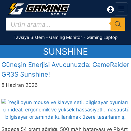
İçeriğe
atla
Products
search
Tavsiye Sistem
-
Gaming Monitör
-
Gaming Laptop
SUNSHINE
Güneşin Enerjisi Avucunuzda: GameRaider
GR3S Sunshine!
8 Haziran 2026
Sadece 54 gram ağırlığı, 500 mAh bataryası ve PixArt