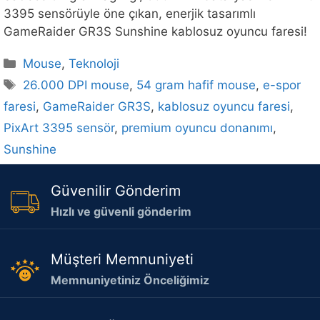
3395 sensörüyle öne çıkan, enerjik tasarımlı
GameRaider GR3S Sunshine kablosuz oyuncu faresi!
Kategoriler
Mouse
,
Teknoloji
Etiketler
26.000 DPI mouse
,
54 gram hafif mouse
,
e-spor
faresi
,
GameRaider GR3S
,
kablosuz oyuncu faresi
,
PixArt 3395 sensör
,
premium oyuncu donanımı
,
Sunshine
Güvenilir Gönderim
Hızlı ve güvenli gönderim
Müşteri Memnuniyeti
Memnuniyetiniz Önceliğimiz