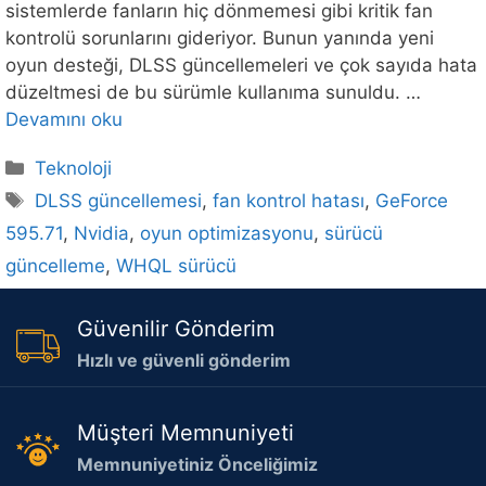
sistemlerde fanların hiç dönmemesi gibi kritik fan
kontrolü sorunlarını gideriyor. Bunun yanında yeni
oyun desteği, DLSS güncellemeleri ve çok sayıda hata
düzeltmesi de bu sürümle kullanıma sunuldu. …
Devamını oku
Kategoriler
Teknoloji
Etiketler
DLSS güncellemesi
,
fan kontrol hatası
,
GeForce
595.71
,
Nvidia
,
oyun optimizasyonu
,
sürücü
güncelleme
,
WHQL sürücü
Güvenilir Gönderim
Hızlı ve güvenli gönderim
Müşteri Memnuniyeti
Memnuniyetiniz Önceliğimiz