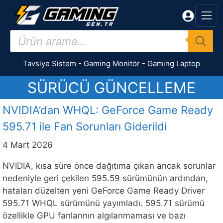
İçeriğe
atla
Products
search
Tavsiye Sistem
-
Gaming Monitör
-
Gaming Laptop
SÜRÜCÜ GÜNCELLEME
NVIDIA’dan WHQL: GeForce Game Ready
595.71 ile Fan Sorunları Giderildi
4 Mart 2026
NVIDIA, kısa süre önce dağıtıma çıkan ancak sorunlar
nedeniyle geri çekilen 595.59 sürümünün ardından,
hataları düzelten yeni GeForce Game Ready Driver
595.71 WHQL sürümünü yayımladı. 595.71 sürümü
özellikle GPU fanlarının algılanmaması ve bazı